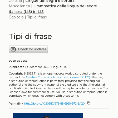
Collana |
Lingue dei segni e sordità
Miscellanea |
Grammatica della lingua dei segni
italiana (LIS) in LIS
Capitolo | Tipi di frase
Tipi di frase
open access
Pubblicato
19 Dicembre 2025 |
Lingua:
LIS
Copyright
© 2025
This is an open-access work distributed under the
terms of the
Creative Commons Attribution License (CC BY)
. The use,
distribution or reproduction is permitted, provided that the original
author(s) and the copyright owner(s) are credited and that the original
publication is cited, in accordance with accepted academic practice. The
license allows for commercial use. No use, distribution or reproduction is
permitted which does not comply with these terms.
content_copy
Permalink
http://doi.org/10.30687/978-88-6969-972-6/120