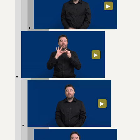
▶
▶
▶