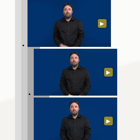
▶
▶
▶