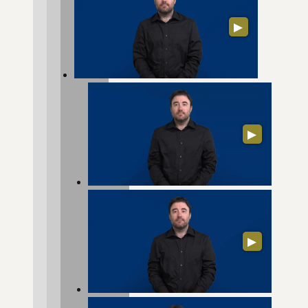
▶
▶
▶