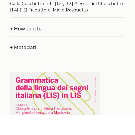
Carlo Cecchetto [1.1], [1.2], [1.3] Alessandra Checchetto
[1.4] [1.5] Traduttore: Mirko Pasquotto
+
How to cite
+
Metadati
chevron_left
chevron_right