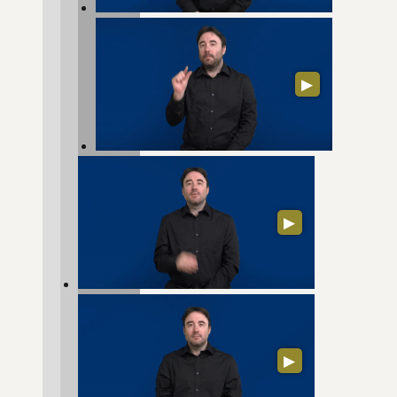
▶
▶
▶