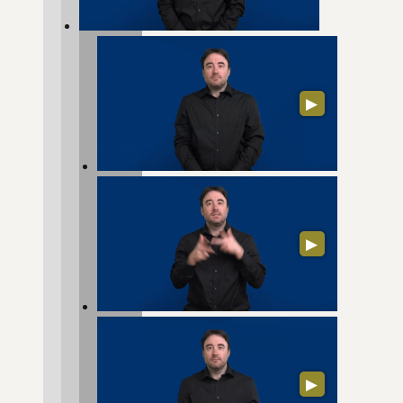
▶
▶
▶