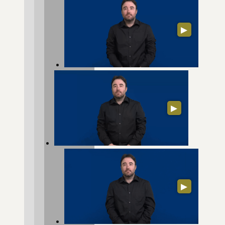
▶
▶
▶