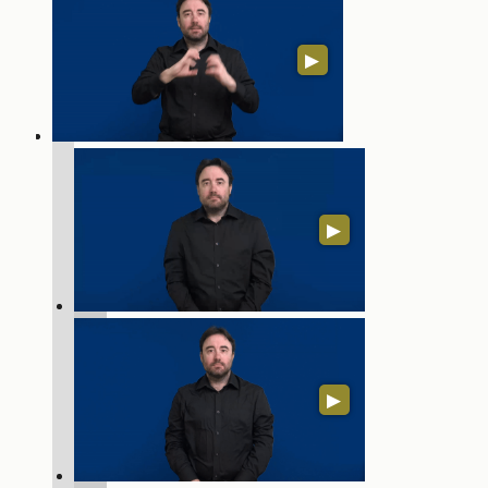
▶
▶
▶