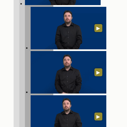
▶
▶
▶