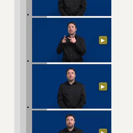
▶
▶
▶