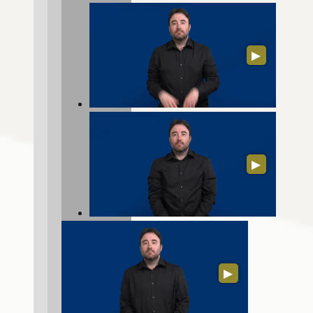
▶
▶
▶