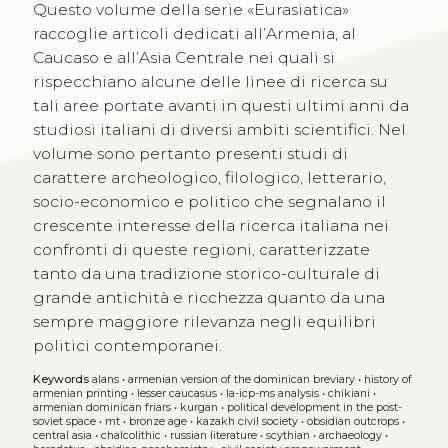
Questo volume della serie «Eurasiatica»
raccoglie articoli dedicati all’Armenia, al
Caucaso e all’Asia Centrale nei quali si
rispecchiano alcune delle linee di ricerca su
tali aree portate avanti in questi ultimi anni da
studiosi italiani di diversi ambiti scientifici. Nel
volume sono pertanto presenti studi di
carattere archeologico, filologico, letterario,
socio-economico e politico che segnalano il
crescente interesse della ricerca italiana nei
confronti di queste regioni, caratterizzate
tanto da una tradizione storico-culturale di
grande antichità e ricchezza quanto da una
sempre maggiore rilevanza negli equilibri
politici contemporanei.
Keywords
alans
•
armenian version of the dominican breviary
•
history of
armenian printing
•
lesser caucasus
•
la-icp-ms analysis
•
chikiani
•
armenian dominican friars
•
kurgan
•
political development in the post-
soviet space
•
mt
•
bronze age
•
kazakh civil society
•
obsidian outcrops
•
central asia
•
chalcolithic
•
russian literature
•
scythian
•
archaeology
•