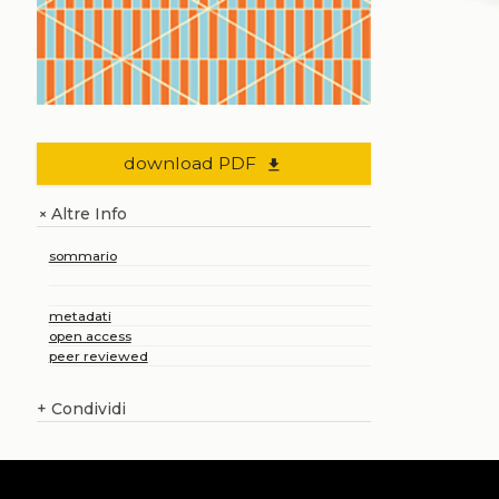
download PDF
file_download
Altre Info
+
sommario
metadati
open access
peer reviewed
+
Condividi