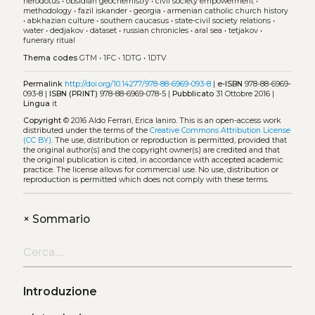
herodotus
•
obsidian geochemistry
•
civil society empowerment
•
methodology
•
fazil iskander
•
georgia
•
armenian catholic church history
•
abkhazian culture
•
southern caucasus
•
state-civil society relations
•
water
•
dedjakov
•
dataset
•
russian chronicles
•
aral sea
•
tetjakov
•
funerary ritual
Thema codes
GTM
•
1FC
•
1DTG
•
1DTV
Permalink
http://doi.org/10.14277/978-88-6969-093-8
|
e-ISBN
978-88-6969-
093-8 |
ISBN (PRINT)
978-88-6969-078-5 |
Pubblicato
31 Ottobre 2016 |
Lingua
it
Copyright
© 2016 Aldo Ferrari, Erica Ianiro.
This is an open-access work
distributed under the terms of the
Creative Commons Attribution License
(CC BY)
. The use, distribution or reproduction is permitted, provided that
the original author(s) and the copyright owner(s) are credited and that
the original publication is cited, in accordance with accepted academic
practice. The license allows for commercial use. No use, distribution or
reproduction is permitted which does not comply with these terms.
+
Sommario
Introduzione