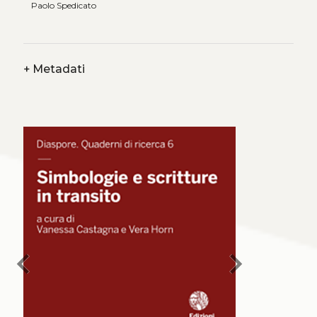
Paolo Spedicato
+
Metadati
chevron_left
chevron_right