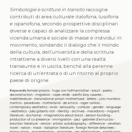
Simbologie e scritture in transito
raccoglie
contributi di area culturale italofona, lusofona
e ispanofona, secondo prospettive disciplinari
diverse e capaci di analizzare la complessa
vicenda umana e sociale di masse e individui in
movimento, sondando il dialogo che il mondo
della cultura, dell’università e della scrittura
intrattiene a diversi livelli con una realtà
transeunte e in uscita, benché alla perenne
ricerca di un’entrata o di un ritorno al proprio
paese di origine.
Keywords
female prisons
•
hugo von hofmannsthal
•
brazil
•
poetic
•
deconstruction
•
migration
•
cape verde
•
adolfo bioy casares
•
meetliterature
•
transnational prison motherhood
•
letters
•
julio monteiro
martins
•
paradoxes
•
motherland
•
de amicis
•
roger caillois
•
contemporary aesthetics
•
exile
•
sensuality
•
cortázar
•
gender
•
language
•
aesthetics
•
joão gilberto noll
•
identity
•
archives
•
macedonio
•
migrant
literature
•
duchamp
•
imaginations about brazil
•
person-building
•
production of co-presence
•
immigration
•
paz
•
gabriele d'annunzio
•
brazilian literature
•
venice
•
artistic autobiography
•
difference
•
venetian
novel
•
nation
•
mask
•
italophon literature
•
foreign female detainees
•
bilingualism
•
miscegenation
•
marriages
•
sex relationships
•
prostitution
•