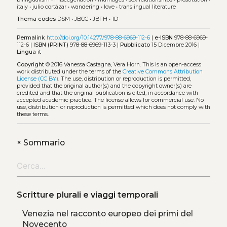
italy
•
julio cortázar
•
wandering
•
love
•
translingual literature
Thema codes
DSM
•
JBCC
•
JBFH
•
1D
Permalink
http://doi.org/10.14277/978-88-6969-112-6
|
e-ISBN
978-88-6969-
112-6 |
ISBN (PRINT)
978-88-6969-113-3 |
Pubblicato
15 Dicembre 2016 |
Lingua
it
Copyright
© 2016 Vanessa Castagna, Vera Horn.
This is an open-access
work distributed under the terms of the
Creative Commons Attribution
License (CC BY)
. The use, distribution or reproduction is permitted,
provided that the original author(s) and the copyright owner(s) are
credited and that the original publication is cited, in accordance with
accepted academic practice. The license allows for commercial use. No
use, distribution or reproduction is permitted which does not comply with
these terms.
+
Sommario
Scritture plurali e viaggi temporali
Venezia nel racconto europeo dei primi del
Novecento