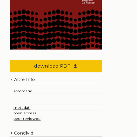
download PDF
file_download
Altre Info
+
sommario
metadati
open access
peer reviewed
+
Condividi