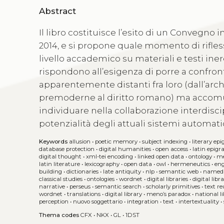
Abstract
Il libro costituisce l’esito di un Convegno i
2014, e si propone quale momento di rifless
livello accademico su materiali e testi inere
rispondono all’esigenza di porre a confron
apparentemente distanti fra loro (dall’arche
premoderne al diritto romano) ma accomuna
individuare nella collaborazione interdisci
potenzialità degli attuali sistemi automati
Keywords
allusion
•
poetic memory
•
subject indexing
•
literary ep
database protection
•
digital humanities
•
open access
•
latin epigr
digital thought
•
xml-tei encoding
•
linked open data
•
ontology
•
me
latin literature
•
lexicography
•
open data
•
owl
•
hermeneutics
•
eng
building
•
dictionaries
•
late antiquity
•
nlp
•
semantic web
•
named e
classical studies
•
ontologies
•
wordnet
•
digital libraries
•
digital libr
narrative
•
perseus
•
semantic search
•
scholarly primitives
•
text re
wordnet
•
translations
•
digital library
•
meno’s paradox
•
national li
perception
•
nuovo soggettario
•
integration
•
text
•
intertextuality
•
Thema codes
CFX
•
NKX
•
GL
•
1DST