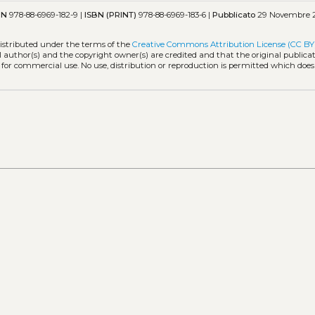
BN
978-88-6969-182-9 |
ISBN (PRINT)
978-88-6969-183-6 |
Pubblicato
29 Novembre 2
distributed under the terms of the
Creative Commons Attribution License (CC BY
l author(s) and the copyright owner(s) are credited and that the original publicati
 for commercial use. No use, distribution or reproduction is permitted which doe