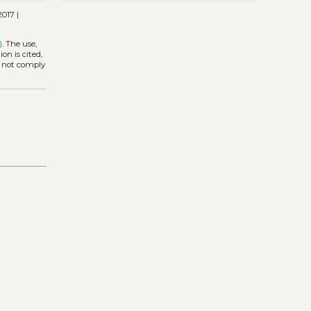
017 |
)
. The use,
on is cited,
s not comply