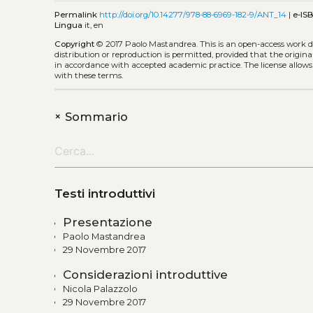
Permalink
http://doi.org/10.14277/978-88-6969-182-9/ANT_14
|
e-IS
Lingua
it, en
Copyright
© 2017 Paolo Mastandrea.
This is an open-access work 
distribution or reproduction is permitted, provided that the origina
in accordance with accepted academic practice. The license allows
with these terms.
+
Sommario
Testi introduttivi
Presentazione
Paolo Mastandrea
29 Novembre 2017
Considerazioni introduttive
Nicola Palazzolo
29 Novembre 2017