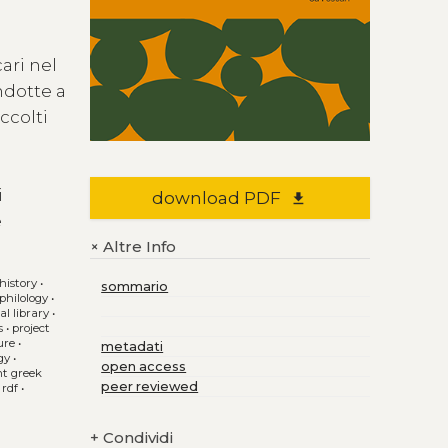
cari nel
ndotte a
ccolti
i
download PDF
file_download
e
Altre Info
+
history
•
sommario
 philology
•
al library
•
s
•
project
ure
•
metadati
gy
•
open access
nt greek
peer reviewed
•
rdf
•
+
Condividi