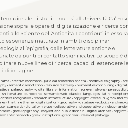
nternazionale di studi tenutosi all’Università Ca’ Fos
ione sopra le opere di digitalizzazione e ricerca co
nti alle Scienze dell’Antichità. I contributi in esso ra
to esperienze maturate in ambiti disciplinari
ologia all’epigrafia, dalle letterature antiche e
te da punti di contatto significativi. Lo scopo è d
plinare nuove linee di ricerca, capaci di estendere l
ci di indagine.
igrams
•
creative commons
•
juridical protection of data
•
medieval epigraphy
•
pre
aphy
•
semantic annotation
•
resource discovery
•
humanities computing
•
digital
dieval palaeography
•
digital library
•
information retrieval
•
glyphs
•
perseus digit
lish literature
•
europeana
•
semantic web
•
classical languages
•
latin inscription
ntities recognition
•
research infrastructure
•
copyright
•
thesauri
•
greek literat
aries
•
the time theme
•
digitalization
•
geography
•
database
•
ecdotics
•
archaeolo
use
•
standards
•
digitality
•
re-use
•
collaborative and cooperative philology
•
ancie
braries
•
greek epigraphy
•
copyleft and public domain
•
digital archives
•
copyleft
semantic network
•
greek inscriptions
•
grammar
•
classical philology