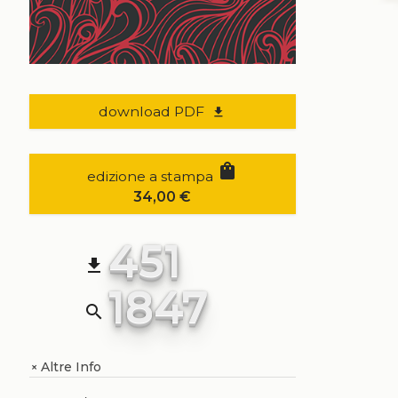
download PDF
file_download
shopping_bag
edizione a stampa
34,00
€
451
file_download
1847
search
Altre Info
+