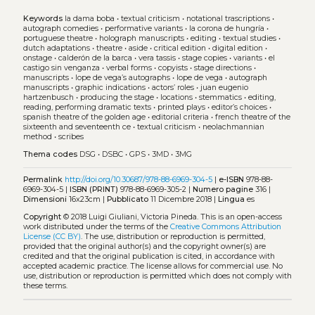
Keywords
la dama boba
•
textual criticism
•
notational trascriptions
•
autograph comedies
•
performative variants
•
la corona de hungría
•
portuguese theatre
•
holograph manuscripts
•
editing
•
textual studies
•
dutch adaptations
•
theatre
•
aside
•
critical edition
•
digital edition
•
onstage
•
calderón de la barca
•
vera tassis
•
stage copies
•
variants
•
el
castigo sin venganza
•
verbal forms
•
copyists
•
stage directions
•
manuscripts
•
lope de vega’s autographs
•
lope de vega
•
autograph
manuscripts
•
graphic indications
•
actors’ roles
•
juan eugenio
hartzenbusch
•
producing the stage
•
locations
•
stemmatics
•
editing,
reading, performing dramatic texts
•
printed plays
•
editor’s choices
•
spanish theatre of the golden age
•
editorial criteria
•
french theatre of the
sixteenth and seventeenth ce
•
textual criticism
•
neolachmannian
method
•
scribes
Thema codes
DSG
•
DSBC
•
GPS
•
3MD
•
3MG
Permalink
http://doi.org/10.30687/978-88-6969-304-5
|
e-ISBN
978-88-
6969-304-5 |
ISBN (PRINT)
978-88-6969-305-2 |
Numero pagine
316 |
Dimensioni
16x23cm |
Pubblicato
11 Dicembre 2018 |
Lingua
es
Copyright
© 2018 Luigi Giuliani, Victoria Pineda.
This is an open-access
work distributed under the terms of the
Creative Commons Attribution
License (CC BY)
. The use, distribution or reproduction is permitted,
provided that the original author(s) and the copyright owner(s) are
credited and that the original publication is cited, in accordance with
accepted academic practice. The license allows for commercial use. No
use, distribution or reproduction is permitted which does not comply with
these terms.