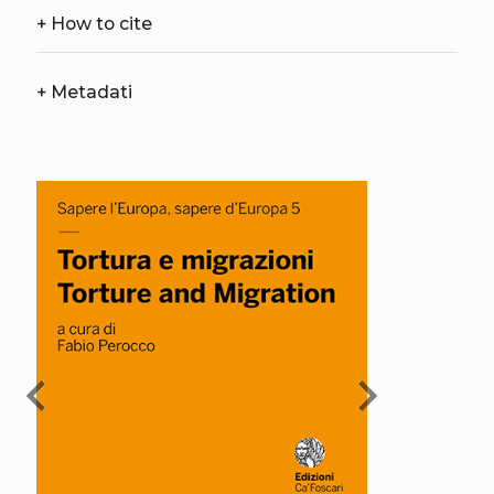
+
How to cite
+
Metadati
chevron_left
chevron_right