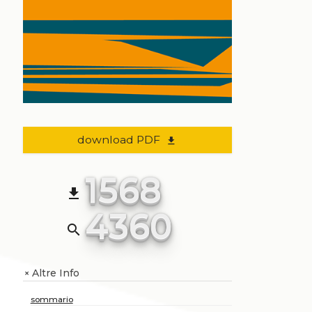
download PDF
file_download
1568
file_download
4360
search
Altre Info
+
sommario