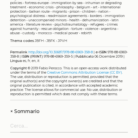
policies
•
fortress europe
•
immigration by sea
•
inhuman or degrading
treatment
•
economic crisis
•
philosophy
•
belgium
•
art
•
international
protection
•
balkan route
•
migrants
•
prison
•
children
•
nation
•
psychological distress
•
readmission agreements
•
borders
•
immigration
detention
•
unaccompanied minors
•
health
•
dehumanization
•
latin
america
•
literature review
•
psychotraumatology
•
refugees
•
crimes
against humanity
•
rescue obligation
•
torture
•
violence
•
argentina
•
abuse
•
custody
•
morocco
•
medical power
•
rebirth
Thema codes
JBFH
•
JBFK
•
JPVH
Permalink
http://doi.org/10.30687/978-88-6969-358-8
|
e-ISBN
978-88-6969-
358-8 |
ISBN (PRINT)
978-88-6969-359-5 |
Pubblicato
06 Dicembre 2019 |
Lingua
es, fr, en, it
Copyright
© 2019 Fabio Perocco.
This is an open-access work distributed
under the terms of the
Creative Commons Attribution License (CC BY)
.
The use, distribution or reproduction is permitted, provided that the
original author(s) and the copyright owner(s) are credited and that the
original publication is cited, in accordance with accepted academic
practice. The license allows for commercial use. No use, distribution or
reproduction is permitted which does not comply with these terms.
+
Sommario