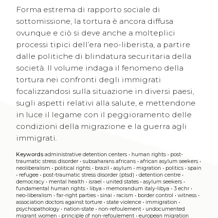
Forma estrema di rapporto sociale di
sottomissione, la tortura è ancora diffusa
ovunque e ciò si deve anche a molteplici
processi tipici dell’era neo-liberista, a partire
dalle politiche di blindatura securitaria della
società. Il volume indaga il fenomeno della
tortura nei confronti degli immigrati
focalizzandosi sulla situazione in diversi paesi,
sugli aspetti relativi alla salute, e mettendone
in luce il legame con il peggioramento delle
condizioni della migrazione e la guerra agli
immigrati.
Keywords
administrative detention centers
•
human rights
•
post-
traumatic stress disorder
•
subsaharans africans
•
african asylum seekers
•
neoliberalism
•
political rights
•
brazil
•
asylum
•
migration
•
politics
•
spain
•
refugee
•
post-traumatic stress disorder (ptsd)
•
detention centre
•
democracy
•
mental health
•
israel
•
united states
•
asylum seekers
•
fundamental human rights
•
libya
•
memorandum italy-libya
•
3 echr
•
neo-liberalism
•
far-right parties
•
sinai
•
racism
•
border control
•
witness
•
association doctors against torture
•
state violence
•
immigration
•
psychopathology
•
nation-state
•
non-refoulement
•
undocumented
migrant women
•
principle of non-refoulement
•
european migration