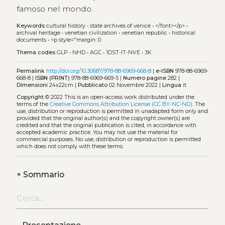
famoso nel mondo.
Keywords
cultural history
•
state archives of venice
•
</font></p>
•
archival heritage
•
venetian civilization
•
venetian republic
•
historical
documents
•
<p style="margin: 0
Thema codes
GLP
•
NHD
•
AGC
•
1DST-IT-NVE
•
3K
Permalink
http://doi.org/10.30687/978-88-6969-668-8
|
e-ISBN
978-88-6969-
668-8 |
ISBN (PRINT)
978-88-6969-669-5 |
Numero pagine
282 |
Dimensioni
24x22cm |
Pubblicato
02 Novembre 2022 |
Lingua
it
Copyright
© 2022
This is an open-access work distributed under the
terms of the
Creative Commons Attribution License (CC BY-NC-ND)
. The
use, distribution or reproduction is permitted in unadapted form only and
provided that the original author(s) and the copyright owner(s) are
credited and that the original publication is cited, in accordance with
accepted academic practice. You may not use the material for
commercial purposes. No use, distribution or reproduction is permitted
which does not comply with these terms.
+
Sommario