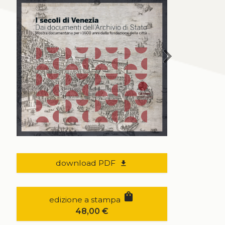
chevron_right
download PDF
file_download
shopping_bag
edizione a stampa
48,00
€