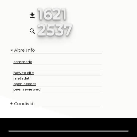
1621
file_download
2537
search
Altre Info
+
sommario
how to cite
metadati
open access
peer reviewed
+
Condividi