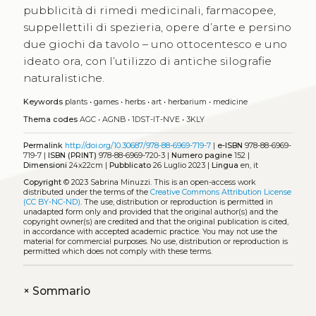
pubblicità di rimedi medicinali, farmacopee,
suppellettili di spezieria, opere d’arte e persino
due giochi da tavolo – uno ottocentesco e uno
ideato ora, con l’utilizzo di antiche silografie
naturalistiche.
Keywords
plants
•
games
•
herbs
•
art
•
herbarium
•
medicine
Thema codes
AGC
•
AGNB
•
1DST-IT-NVE
•
3KLY
Permalink
http://doi.org/10.30687/978-88-6969-719-7
|
e-ISBN
978-88-6969-
719-7 |
ISBN (PRINT)
978-88-6969-720-3 |
Numero pagine
152 |
Dimensioni
24x22cm |
Pubblicato
26 Luglio 2023 |
Lingua
en, it
Copyright
© 2023 Sabrina Minuzzi.
This is an open-access work
distributed under the terms of the
Creative Commons Attribution License
(CC BY-NC-ND)
. The use, distribution or reproduction is permitted in
unadapted form only and provided that the original author(s) and the
copyright owner(s) are credited and that the original publication is cited,
in accordance with accepted academic practice. You may not use the
material for commercial purposes. No use, distribution or reproduction is
permitted which does not comply with these terms.
+
Sommario