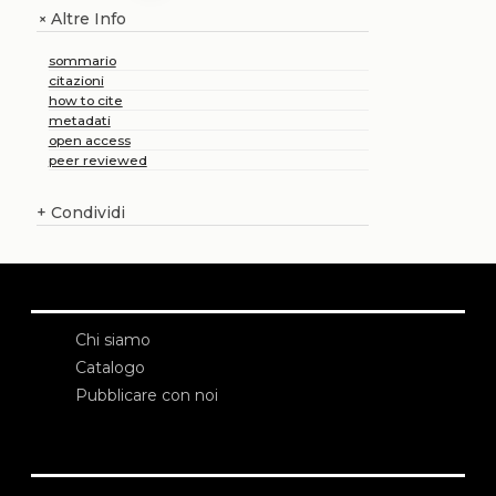
Altre Info
+
sommario
citazioni
how to cite
metadati
open access
peer reviewed
+
Condividi
Chi siamo
Catalogo
Pubblicare con noi