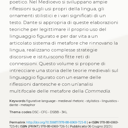
poetico. Nel Medioevo si sviluppano ampie
riflessioni sugli usi propri della lingua, gli
ornamenti stilistici e i vari significati di un
testo. Dante si appropria di queste elaborazioni
teoriche per legittimare il proprio uso del
linguaggio figurato e per dar vita a un
articolato sistema di metafore che rinnovano la
lingua, realizzano complesse strategie
discorsive e istituiscono fitte reti di
connessioni. Questo volume si propone di
intrecciare una storia delle teorie medievali sul
linguaggio figurato con un esame delle
riflessioni dantesche e con un’analisi
multifocale delle metafore della
Commedia
.
Keywords
figurative language
•
medieval rhetoric
•
stylistics
•
linguistics
•
dante
•
metaphor
Thema codes
DSC
•
CFG
•
DSBB
•
3KL
Permalink
http://doi.org/10.30687/978-88-6969-725-8
|
e-ISBN
978-88-6969-
725-8 |
ISBN (PRINT)
978-88-6969-726-5 |
Pubblicato
06 Giugno 2023 |