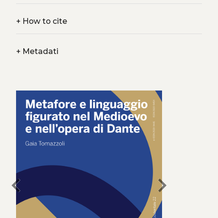
+
How to cite
+
Metadati
chevron_left
chevron_right