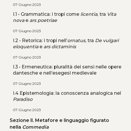
07 Giugno 2023
I.1 • Grammatica: i tropi come
licentia
, tra
Vita
nova
e
ars poetriae
07 Giugno 2023
I.2 • Retorica: i tropi nell’
ornatus
, tra
De vulgari
eloquentia
e
ars dictaminis
07 Giugno 2023
I.3 • Ermeneutica: pluralità dei sensi nelle opere
dantesche e nell’esegesi medievale
07 Giugno 2023
I.4 Epistemologia: la conoscenza analogica nel
Paradiso
07 Giugno 2023
Sezione II. Metafore e linguaggio figurato
nella
Commedia