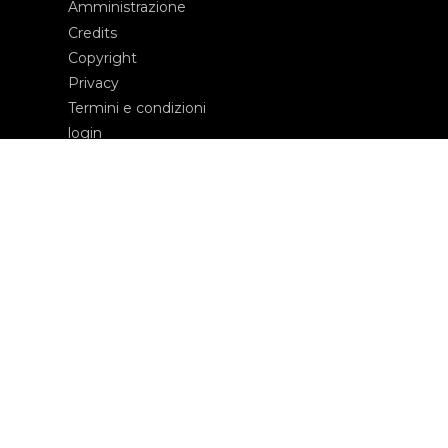
Amministrazione
Credits
Copyright
Privacy
Termini e condizioni
login
Contatti
Edizioni Ca’ Foscari
Dorsoduro 3246
30123 Venezia
ecf@unive.it
T +39 041 234 8250
ISCRIVITI ALLA NEWSLETTER