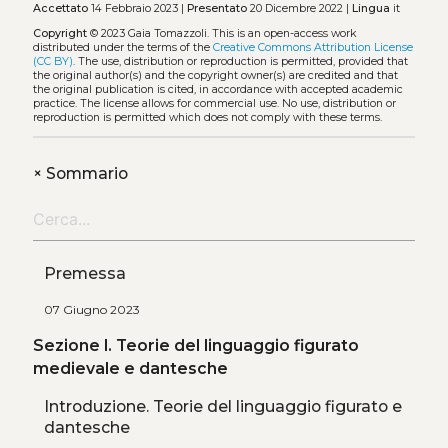
Accettato
14 Febbraio 2023 |
Presentato
20 Dicembre 2022 |
Lingua
it
Copyright
© 2023 Gaia Tomazzoli.
This is an open-access work
distributed under the terms of the
Creative Commons Attribution License
(CC BY)
. The use, distribution or reproduction is permitted, provided that
the original author(s) and the copyright owner(s) are credited and that
the original publication is cited, in accordance with accepted academic
practice. The license allows for commercial use. No use, distribution or
reproduction is permitted which does not comply with these terms.
+
Sommario
Premessa
07 Giugno 2023
Sezione I. Teorie del linguaggio figurato
medievale e dantesche
Introduzione. Teorie del linguaggio figurato e
dantesche