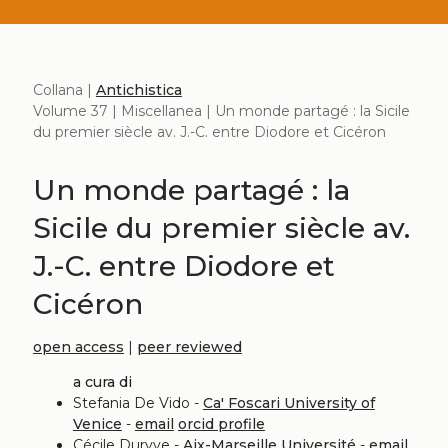
Collana |
Antichistica
Volume 37 | Miscellanea | Un monde partagé : la Sicile
du premier siècle av. J.-C. entre Diodore et Cicéron
Un monde partagé : la
Sicile du premier siècle av.
J.-C. entre Diodore et
Cicéron
open access
|
peer reviewed
a cura di
Stefania De Vido -
Ca' Foscari University of
Venice
-
email
orcid profile
Cécile Durvye -
Aix-Marseille Université
-
email