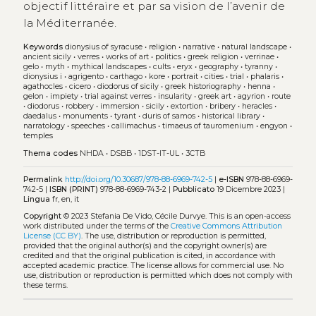
objectif littéraire et par sa vision de l’avenir de
la Méditerranée.
Keywords
dionysius of syracuse
•
religion
•
narrative
•
natural landscape
•
ancient sicily
•
verres
•
works of art
•
politics
•
greek religion
•
verrinae
•
gelo
•
myth
•
mythical landscapes
•
cults
•
eryx
•
geography
•
tyranny
•
dionysius i
•
agrigento
•
carthago
•
kore
•
portrait
•
cities
•
trial
•
phalaris
•
agathocles
•
cicero
•
diodorus of sicily
•
greek historiography
•
henna
•
gelon
•
impiety
•
trial against verres
•
insularity
•
greek art
•
agyrion
•
route
•
diodorus
•
robbery
•
immersion
•
sicily
•
extortion
•
bribery
•
heracles
•
daedalus
•
monuments
•
tyrant
•
duris of samos
•
historical library
•
narratology
•
speeches
•
callimachus
•
timaeus of tauromenium
•
engyon
•
temples
Thema codes
NHDA
•
DSBB
•
1DST-IT-UL
•
3CTB
Permalink
http://doi.org/10.30687/978-88-6969-742-5
|
e-ISBN
978-88-6969-
742-5 |
ISBN (PRINT)
978-88-6969-743-2 |
Pubblicato
19 Dicembre 2023 |
Lingua
fr, en, it
Copyright
© 2023 Stefania De Vido, Cécile Durvye.
This is an open-access
work distributed under the terms of the
Creative Commons Attribution
License (CC BY)
. The use, distribution or reproduction is permitted,
provided that the original author(s) and the copyright owner(s) are
credited and that the original publication is cited, in accordance with
accepted academic practice. The license allows for commercial use. No
use, distribution or reproduction is permitted which does not comply with
these terms.