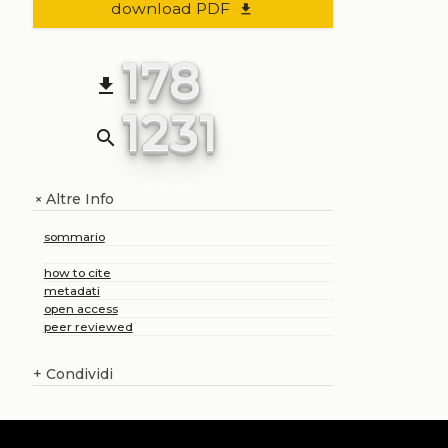
download PDF
file_download
178
file_download
1231
search
Altre Info
+
sommario
how to cite
metadati
open access
peer reviewed
+
Condividi