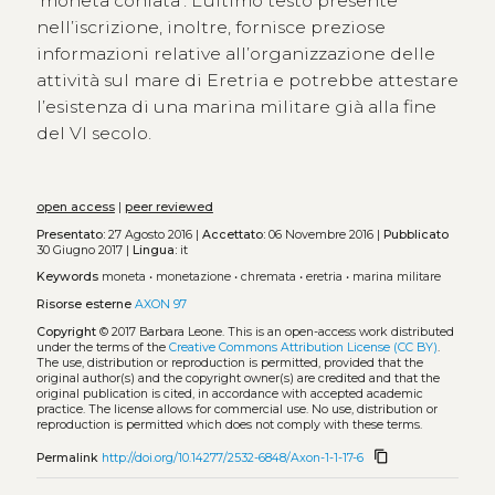
‘moneta coniata’. L’ultimo testo presente
nell’iscrizione, inoltre, fornisce preziose
informazioni relative all’organizzazione delle
attività sul mare di Eretria e potrebbe attestare
l’esistenza di una marina militare già alla fine
del VI secolo.
open access
|
peer reviewed
Presentato:
27 Agosto 2016 |
Accettato:
06 Novembre 2016 |
Pubblicato
30 Giugno 2017 |
Lingua:
it
Keywords
moneta
•
monetazione
•
chremata
•
eretria
•
marina militare
Risorse esterne
AXON 97
Copyright
© 2017 Barbara Leone.
This is an open-access work distributed
under the terms of the
Creative Commons Attribution License (CC BY)
.
The use, distribution or reproduction is permitted, provided that the
original author(s) and the copyright owner(s) are credited and that the
original publication is cited, in accordance with accepted academic
practice. The license allows for commercial use. No use, distribution or
reproduction is permitted which does not comply with these terms.
content_copy
Permalink
http://doi.org/10.14277/2532-6848/Axon-1-1-17-6