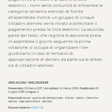
debitrici; i nomi delle comunità di entrambe le
categorie verranno elencati di fronte
all’assemblea. Inoltre, un gruppo di cinque
cittadini ateniesi verrà inviato a sollecitare il
pagamento presso le città debitrici. La seconda
parte del testo, che registra la decisione presa
in assemblea il giorno seguente la prima
votazione, si occupa di organizzare l’iter
giudiziario in caso di tentativi di
appropriazione di denaro da parte sia di alleati
sia di cittadini ateniesi.
open access
|
peer reviewed
Presentato:
05 Marzo 2017 |
Accettato:
14 Marzo 2018 |
Pubblicato
29
Giugno 2018 |
Lingua:
it
Keywords
boule
•
guerra del peloponneso
•
tributo
•
atene
•
cleonimo
•
demos
•
lega delio-attica
•
decreto
Risorse esterne
AXON 135