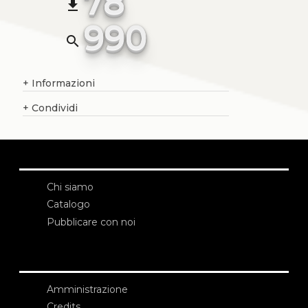
78
file_download
990
search
+
Informazioni
+
Condividi
Chi siamo
Catalogo
Pubblicare con noi
Amministrazione
Credits