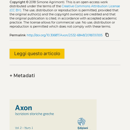
Copyright
© 2018 Simone Agrimonti.
This is an open-access work
distributed under the terms of the
Creative Commons Attribution License
(CC BY)
. The use, distribution or reproduction is permitted, provided that
the original author(s) and the copyright owner(s) are credited and that
the original publication is cited, in accordance with accepted academic
practice. The license allows for commercial use. No use, distribution or
reproduction is permitted which does not comply with these terms.
content_copy
Permalink
http://doi.org/10.30687/Axon/2532-6848/2018/01/005
Leggi questo articolo
+
Metadati