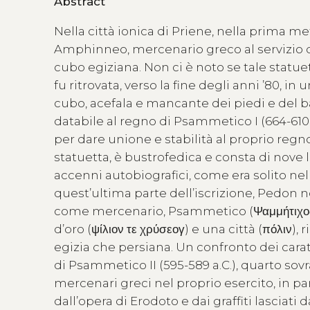
Abstract
Nella città ionica di Priene, nella prima metà
Amphinneo, mercenario greco al servizio de
cubo egiziana. Non ci è noto se tale statue
fu ritrovata, verso la fine degli anni ’80, i
cubo, acefala e mancante dei piedi e del b
databile al regno di Psammetico I (664-610
per dare unione e stabilità al proprio regno.
statuetta, è bustrofedica e consta di nove 
accenni autobiografici, come era solito nell
quest’ultima parte dell’iscrizione, Pedon n
come mercenario, Psammetico (Ψαμμήτιχος), e
d’oro (ψίλιον τε χρύσεογ) e una città (πόλιν),
egizia che persiana. Un confronto dei caratt
di Psammetico II (595-589 a.C.), quarto sov
mercenari greci nel proprio esercito, in pa
dall’opera di Erodoto e dai graffiti lasciat