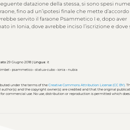
onseguente datazione della stessa, si sono spesi num
araone, fino ad un’ipotesi finale che mette d’accordo
rebbe servito il faraone Psammetico I e, dopo aver
ato in Ionia, dove avrebbe inciso l’iscrizione e dove 
cato
29 Giugno 2018 |
Lingua:
it
simbel
•
psammetico
•
statua-cubo
•
ionia
•
nubia
ributed under the terms of the
Creative Commons Attribution License (CC BY)
. T
l author(s) and the copyright owner(s) are credited and that the original publicati
 for commercial use. No use, distribution or reproduction is permitted which doe