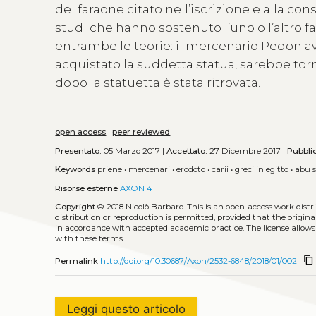
del faraone citato nell’iscrizione e alla c
studi che hanno sostenuto l’uno o l’altro f
entrambe le teorie: il mercenario Pedon av
acquistato la suddetta statua, sarebbe torn
dopo la statuetta è stata ritrovata.
open access
|
peer reviewed
Presentato:
05 Marzo 2017 |
Accettato:
27 Dicembre 2017 |
Pubbli
Keywords
priene
•
mercenari
•
erodoto
•
carii
•
greci in egitto
•
abu 
Risorse esterne
AXON 41
Copyright
© 2018 Nicolò Barbaro.
This is an open-access work dist
distribution or reproduction is permitted, provided that the origina
in accordance with accepted academic practice. The license allows
with these terms.
content_copy
Permalink
http://doi.org/10.30687/Axon/2532-6848/2018/01/002
Leggi questo articolo