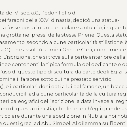
 del VI sec. a.C., Pedon figlio di
i faraoni della XXVI dinastia, dedicò una statua-
tta fosse posta in un particolare santuario, in quant
n una grotta nei pressi della stessa Priene. Questa stat
asamento, secondo alcune particolarità stilistiche, 
 a.C.), che assoldò uomini Greci e Carii, come merce
 L’iscrizione, che si trova sulla parte anteriore della
linee contenenti la tipica formula del dedicante e d
’uso di questo tipo di scultura da parte degli Egizi; 
omina il faraone sotto cui ha prestato servizio
 i particolari doni dati a lui dal faraone, un bracci
 riconducibili ad alcune particolarità della cultura reg
eri paleografici dell’iscrizione la data invece al reg
rano di questa dinastia, che fece anch’egli grande us
rticolare durante una spedizione in Nubia, a noi not
i da questi greci ad Abu Simbel. Al dilemma sull’identi