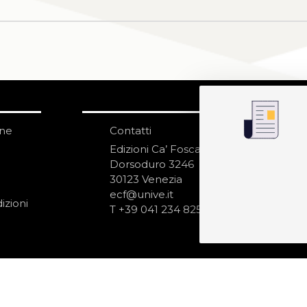
one
Contatti
IS
N
Edizioni Ca’ Foscari
Dorsoduro 3246
30123 Venezia
ecf@unive.it
izioni
T +39 041 234 8250