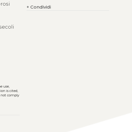
erosi
+
Condividi
secoli
he use,
on is cited,
s not comply