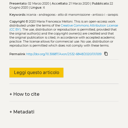
Presentato:
02 Marzo 2020 |
Accettato:
21 Marzo 2020 |
Pubblicato
22
Giugno 2020 |
Lingua:
it
Keywords
ircania
•
andragoras
•
atto di manomissione
•
antioco i
•
sarapis
Copyright
© 2020 Maria Francesca Melloni.
This is an open-access work
distributed under the terms of the
Creative Commons Attribution License
(CC BY)
. The use, distribution or reproduction is permitted, provided that
the original author(s) and the copyright owner(s) are credited and that
the original publication is cited, in accordance with accepted academic
practice. The license allows for commercial use. No use, distribution or
reproduction is permitted which does not comply with these terms.
content_copy
Permalink
http://doi.org/10.30687/Axon/2532-6848/2020/01/009
Leggi questo articolo
+
How to cite
+
Metadati