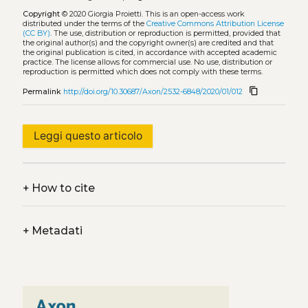
Copyright
© 2020 Giorgia Proietti.
This is an open-access work
distributed under the terms of the
Creative Commons Attribution License
(CC BY)
. The use, distribution or reproduction is permitted, provided that
the original author(s) and the copyright owner(s) are credited and that
the original publication is cited, in accordance with accepted academic
practice. The license allows for commercial use. No use, distribution or
reproduction is permitted which does not comply with these terms.
content_copy
Permalink
http://doi.org/10.30687/Axon/2532-6848/2020/01/012
Leggi questo articolo
+
How to cite
+
Metadati