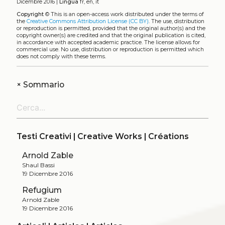
Dicembre 2016 |
Lingua
fr, en, it
Copyright
©
This is an open-access work distributed under the terms of
the
Creative Commons Attribution License (CC BY)
. The use, distribution
or reproduction is permitted, provided that the original author(s) and the
copyright owner(s) are credited and that the original publication is cited,
in accordance with accepted academic practice. The license allows for
commercial use. No use, distribution or reproduction is permitted which
does not comply with these terms.
+
Sommario
Testi Creativi | Creative Works | Créations
Arnold Zable
Shaul Bassi
19 Dicembre 2016
Refugium
Arnold Zable
19 Dicembre 2016