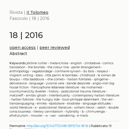
Rivista |
Il Tolomeo
Fascicolo | 18 | 2016
18 | 2016
open access
|
peer reviewed
Abstract
Keywords
jérôme ruillier
•
melancholia
•
english
•
zimbabwe
•
comics
translation
•
the brontës
•
the colour line
•
parler étrangement
•
anthropology
•
vagabondage
•
comhaire-sylvain
•
du bois
•
naipaul
•
migrant writing
•
blais
•
ritta parmi le bombes
•
childhood
•
le roman de
bouqui
•
ritta baddoura
•
«the comet»
•
haitian folktales
•
iphigénie
•
deliverance
•
language
•
yvonne vera
•
bande dessinée
•
anglo-irish big
house fiction
•
francophone lebanese literature
•
les mohamed
•
countryman/city dweller
•
history
•
postcolonial trauma literature
•
matzneff
•
amitav ghosh
•
intertextuality
•
contemporary haitian literature
•
haitian folklore
•
the hungry tide
•
louis-philippe dalembert
•
the veil
•
translanguaging
•
émiles
•
épistolaire
•
érostrate
•
language attitudes
•
world literature
•
e
•
postcolonial literature
•
william trevor
•
welsh
•
double
consciousness
•
literary cannibalism
•
hybridity
•
b
•
chimurenga
•
afrofuturism
•
moutier
•
w
•
war
•
wandering
•
e-mails
Permalink
http://doi.org/10.14277/2499-5975/Tol-18-16
|
Pubblicato
19