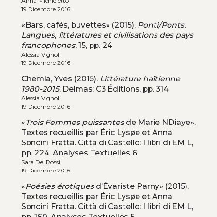
Anna Michieletto
19 Dicembre 2016
«Bars, cafés, buvettes» (2015).
Ponti/Ponts.
Langues, littératures et civilisations des pays
francophones
, 15, pp. 24
Alessia Vignoli
19 Dicembre 2016
Chemla, Yves (2015).
Littérature haïtienne
1980-2015
. Delmas: C3 Éditions, pp. 314
Alessia Vignoli
19 Dicembre 2016
«
Trois Femmes puissantes
de Marie NDiaye».
Textes recueillis par Éric Lysøe et Anna
Soncini Fratta. Città di Castello: I libri di EMIL,
pp. 224. Analyses Textuelles 6
Sara Del Rossi
19 Dicembre 2016
«
Poésies érotiques
d’Évariste Parny» (2015).
Textes recueillis par Éric Lysøe et Anna
Soncini Fratta. Città di Castello: I libri di EMIL,
pp. 160. Analyses Textuelles 5