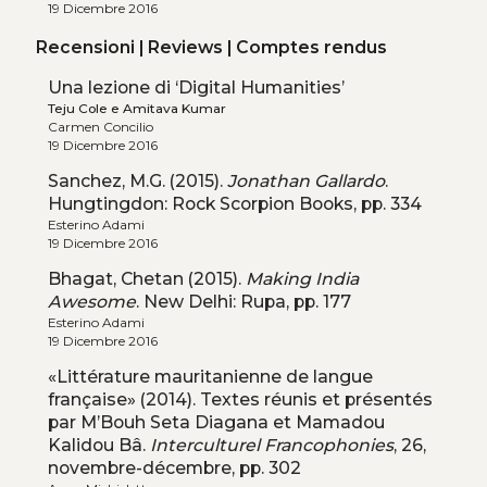
19 Dicembre 2016
Recensioni | Reviews | Comptes rendus
Una lezione di ‘Digital Humanities’
Teju Cole e Amitava Kumar
Carmen Concilio
19 Dicembre 2016
Sanchez, M.G. (2015).
Jonathan Gallardo
.
Hungtingdon: Rock Scorpion Books, pp. 334
Esterino Adami
19 Dicembre 2016
Bhagat, Chetan (2015).
Making India
Awesome
. New Delhi: Rupa, pp. 177
Esterino Adami
19 Dicembre 2016
«Littérature mauritanienne de langue
française» (2014). Textes réunis et présentés
par M’Bouh Seta Diagana et Mamadou
Kalidou Bâ.
Interculturel Francophonies
, 26,
novembre-décembre, pp. 302