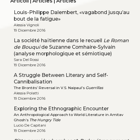
Articoli | Articles | Articles
Louis-Philippe Dalembert, «vagabond jusqu’au
bout de la fatigue»
Alessia Vignoli
19 Dicembre 2016
La société haïtienne dans le recueil
Le Roman
de Bouqui
de Suzanne Comhaire-Sylvain
(analyse morphologique et sémiotique)
Sara Del Rossi
19 Dicembre 2016
A Struggle Between Literary and Self-
Cannibalisation
The Brontës’ Reversal in V.S. Naipaul’s
Guerrillas
Alessia Polatti
19 Dicembre 2016
Exploring the Ethnographic Encounter
An Anthropological Approach to World Literature in Amitav
Ghosh’s
T
he Hungry Tide
Lucio De Capitani
19 Dicembre 2016