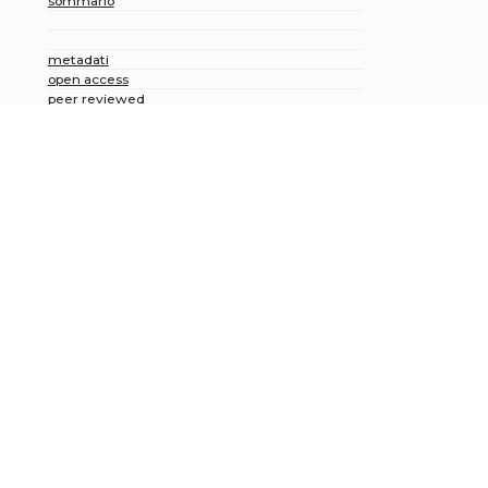
sommario
metadati
open access
peer reviewed
+
Condividi
Chi siamo
Catalogo
Pubblicare con noi
Amministrazione
Credits