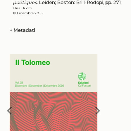
poétiques
. Leiden; Boston: Brill-Rodopi, pp. 271
Elisa Bricco
19 Dicembre 2016
+
Metadati
chevron_left
chevron_right