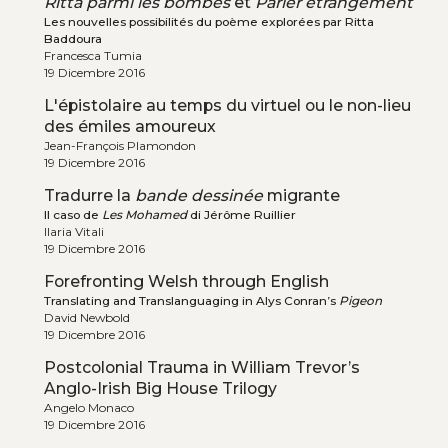
Ritta parmi les bombes
et
Parler étrangement
Les nouvelles possibilités du poème explorées par Ritta
Baddoura
Francesca Tumia
19 Dicembre 2016
L'épistolaire au temps du virtuel ou le non-lieu
des émiles amoureux
Jean-François Plamondon
19 Dicembre 2016
Tradurre la
bande dessinée
migrante
Il caso de
Les Mohamed
di Jérôme Ruillier
Ilaria Vitali
19 Dicembre 2016
Forefronting Welsh through English
Translating and Translanguaging in Alys Conran’s
Pigeon
David Newbold
19 Dicembre 2016
Postcolonial Trauma in William Trevor’s
Anglo-Irish Big House Trilogy
Angelo Monaco
19 Dicembre 2016