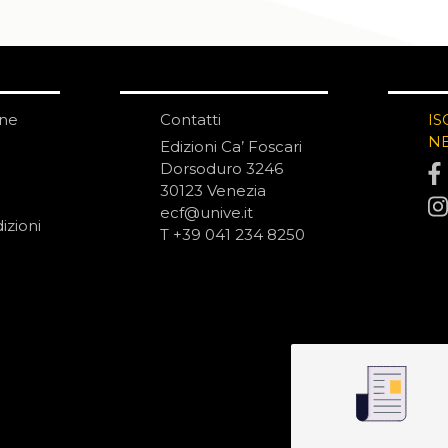
one
Contatti
IS
N
Edizioni Ca’ Foscari
Dorsoduro 3246
30123 Venezia
ecf@unive.it
izioni
T +39 041 234 8250