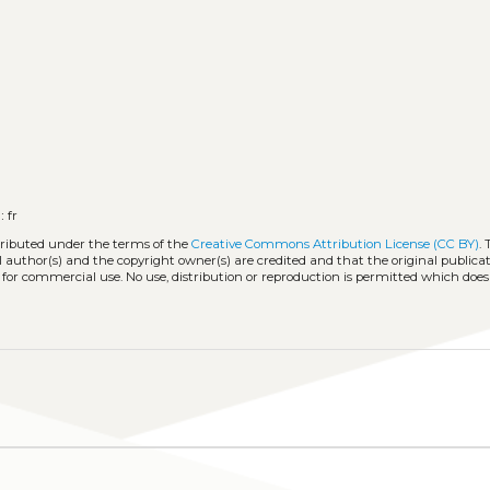
:
fr
stributed under the terms of the
Creative Commons Attribution License (CC BY)
.
l author(s) and the copyright owner(s) are credited and that the original publicati
 for commercial use. No use, distribution or reproduction is permitted which doe