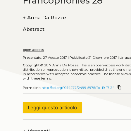
Francophonies 28
+
Anna Da Rozze
Abstract
open access
Presentato:
27 Agosto 2017 |
Pubblicato
21 Dicembre 2017 |
Lingua
Copyright
© 2017 Anna Da Rozze.
This is an open-access work di
distribution or reproduction is permitted, provided that the origina
in accordance with accepted academic practice. The license allows
with these terms.
content_copy
Permalink
http://doi.org/10.14277/2499-5975/Tol-19-17-24
Leggi questo articolo