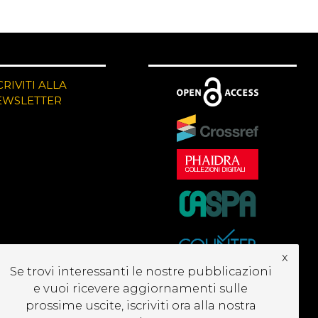
CRIVITI ALLA
EWSLETTER
x
Se trovi interessanti le nostre pubblicazioni
e vuoi ricevere aggiornamenti sulle
prossime uscite, iscriviti ora alla nostra