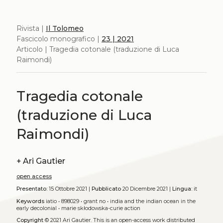
Rivista |
Il Tolomeo
Fascicolo monografico |
23 | 2021
Articolo | Tragedia cotonale (traduzione di Luca
Raimondi)
Tragedia cotonale
(traduzione di Luca
Raimondi)
+
Ari Gautier
open access
Presentato:
15 Ottobre 2021 |
Pubblicato
20 Dicembre 2021 |
Lingua:
it
Keywords
iatio
•
898029
•
grant no
•
india and the indian ocean in the
early decolonial
•
marie skłodowska-curie action
Copyright
© 2021 Ari Gautier.
This is an open-access work distributed