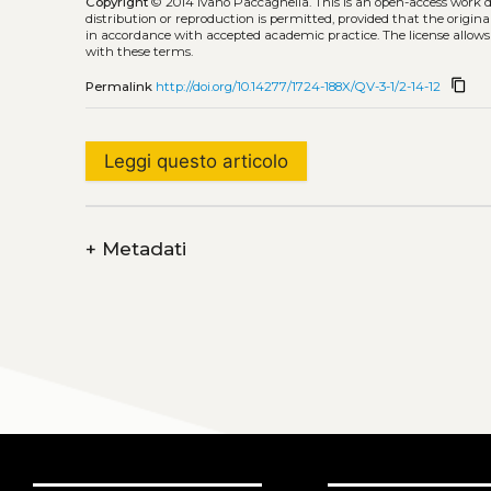
Copyright
© 2014 Ivano Paccagnella.
This is an open-access work 
distribution or reproduction is permitted, provided that the origina
in accordance with accepted academic practice. The license allows
with these terms.
content_copy
Permalink
http://doi.org/10.14277/1724-188X/QV-3-1/2-14-12
Leggi questo articolo
+
Metadati