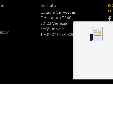
one
Contatti
IS
N
Edizioni Ca’ Foscari
Dorsoduro 3246
30123 Venezia
ecf@unive.it
izioni
T +39 041 234 8250