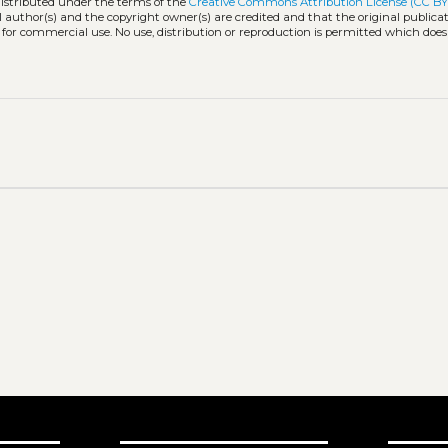
distributed under the terms of the
Creative Commons Attribution License (CC BY
l author(s) and the copyright owner(s) are credited and that the original publicati
 for commercial use. No use, distribution or reproduction is permitted which doe