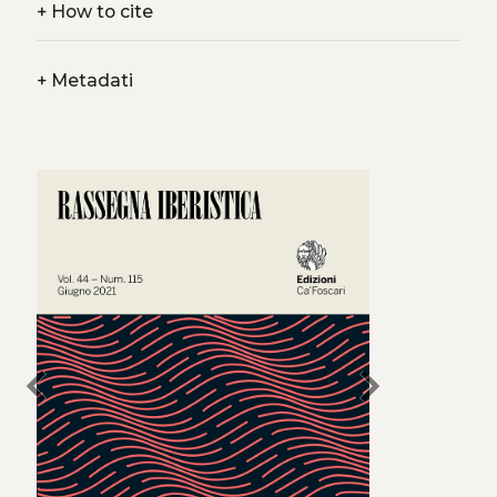
+
How to cite
+
Metadati
chevron_left
chevron_right