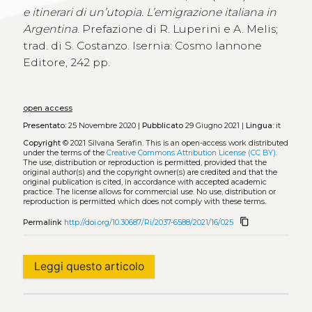
e itinerari di un’utopia. L’emigrazione italiana in
Argentina
. Prefazione di R. Luperini e A. Melis;
trad. di S. Costanzo. Isernia: Cosmo Iannone
Editore, 242 pp.
open access
Presentato:
25 Novembre 2020 |
Pubblicato
29 Giugno 2021 |
Lingua:
it
Copyright
© 2021 Silvana Serafin.
This is an open-access work distributed
under the terms of the
Creative Commons Attribution License (CC BY)
.
The use, distribution or reproduction is permitted, provided that the
original author(s) and the copyright owner(s) are credited and that the
original publication is cited, in accordance with accepted academic
practice. The license allows for commercial use. No use, distribution or
reproduction is permitted which does not comply with these terms.
content_copy
Permalink
http://doi.org/10.30687/Ri/2037-6588/2021/16/025
Leggi questo articolo