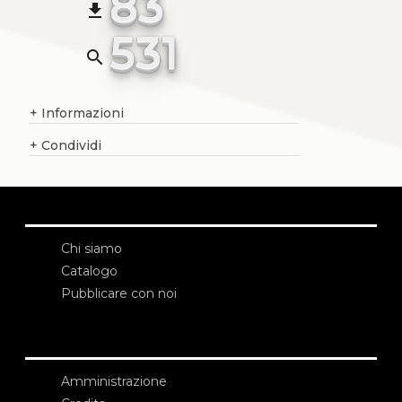
83
file_download
531
search
+
Informazioni
+
Condividi
Chi siamo
Catalogo
Pubblicare con noi
Amministrazione