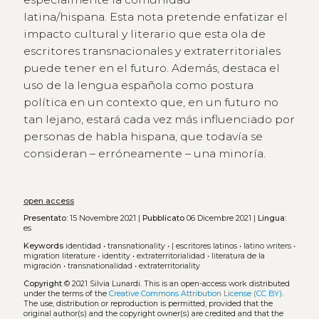
latina/hispana. Esta nota pretende enfatizar el
impacto cultural y literario que esta ola de
escritores transnacionales y extraterritoriales
puede tener en el futuro. Además, destaca el
uso de la lengua española como postura
política en un contexto que, en un futuro no
tan lejano, estará cada vez más influenciado por
personas de habla hispana, que todavía se
consideran – erróneamente – una minoría.
open access
Presentato:
15 Novembre 2021 |
Pubblicato
06 Dicembre 2021 |
Lingua:
es
Keywords
identidad
•
transnationality
•
| escritores latinos
•
latino writers
•
migration literature
•
identity
•
extraterritorialidad
•
literatura de la
migración
•
transnationalidad
•
extraterritoriality
Copyright
© 2021 Silvia Lunardi.
This is an open-access work distributed
under the terms of the
Creative Commons Attribution License (CC BY)
.
The use, distribution or reproduction is permitted, provided that the
original author(s) and the copyright owner(s) are credited and that the