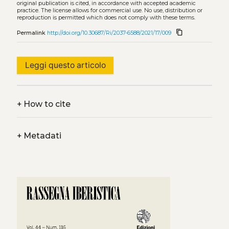
original publication is cited, in accordance with accepted academic
practice. The license allows for commercial use. No use, distribution or
reproduction is permitted which does not comply with these terms.
content_copy
Permalink
http://doi.org/10.30687/Ri/2037-6588/2021/17/009
Leggi questo articolo
+
How to cite
+
Metadati