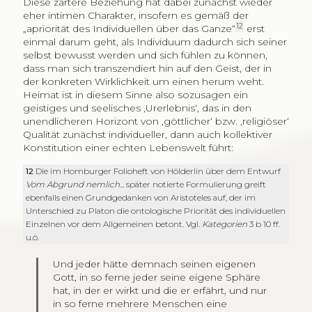
Diese zartere Beziehung hat dabei zunächst wieder
eher intimen Charakter, insofern es gemäß der
12
„apriorität des Individuellen über das Ganze“
erst
einmal darum geht, als Individuum dadurch sich seiner
selbst bewusst werden und sich fühlen zu können,
dass man sich transzendiert hin auf den Geist, der in
der konkreten Wirklichkeit um einen herum weht.
Heimat ist in diesem Sinne also sozusagen ein
geistiges und seelisches ‚Urerlebnis‘, das in den
unendlicheren Horizont von ‚göttlicher‘ bzw. ‚religiöser‘
Qualität zunächst individueller, dann auch kollektiver
Konstitution einer echten Lebenswelt führt:
12
Die im Homburger Folioheft von Hölderlin über dem Entwurf
Vom Abgrund nemlich...
später notierte Formulierung greift
ebenfalls einen Grundgedanken von Aristoteles auf, der im
Unterschied zu Platon die ontologische Priorität des individuellen
Einzelnen vor dem Allgemeinen betont. Vgl.
Kategorien
3 b 10 ff.
u.ö.
Und jeder hätte demnach seinen eigenen
Gott, in so ferne jeder seine eigene Sphäre
hat, in der er wirkt und die er erfährt, und nur
in so ferne mehrere Menschen eine