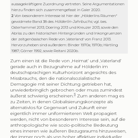
aussagekräftigere Zuordnung vertreten. Seine Argumentationen
hierzu finden sich zusammengefasst in Gaier 2020.
2
Von besonderem Interesse ist hier der „Hölderlins Räumen“
gewidmete Band 38 des
Hölderlin-Jahrbuchs
; vgl. bes.
Osterhammel 2013; Doering 2013 und Kreuzer 2013, sowie den
Abriss zu den historischen Hintergründen und Inkongruenzen
der zeitgenössischen Rede von ‚Vaterland‘ von Franz 2013.
Hervorzuheben sind außerdem: Binder 1970a; 1970b; Härtling
1987; Görner 1992, sowie Reitani 2020b.
Zum einen ist die Rede von ‚Heimat‘ und ‚Vaterland‘
gerade auch in Bezugnahme auf Hölderlin im
deutschsprachigen Kulturhorizont angesichts des
Missbrauchs, den die nationalsozialistische
Demagogie mit seiner Dichtung getrieben hat,
unwiederbringlich gebrochen oder muss zumindest
3
äußerst schwierig erscheinen.
Zum anderen mag es
zu Zeiten, in denen Globalisierungskonzepte als
alternativlos für Gegenwart und Zukunft einer
eigentlich immer uniformierteren Welt propagiert
werden, nicht von besonderem Interesse sein, auf die
anthropologische wie sozio-politische Bedeutung
eines inneren wie äußeren Bezugsraums hinzuweisen,
der immer noch als von hoher affektiver individueller