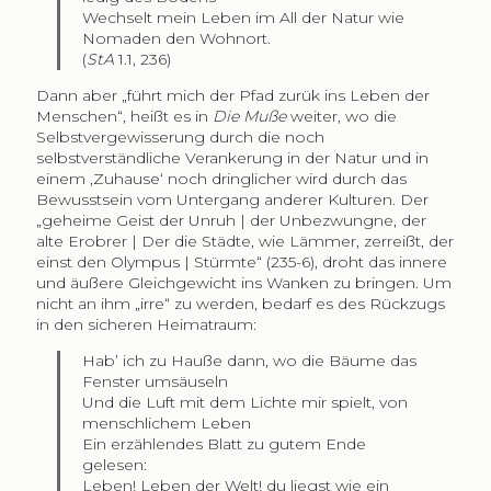
Wechselt mein Leben im All der Natur wie
Nomaden den Wohnort.
(
StA
1.1, 236)
Dann aber „führt mich der Pfad zurük ins Leben der
Menschen“, heißt es in
Die Muße
weiter, wo die
Selbstvergewisserung durch die noch
selbstverständliche Verankerung in der Natur und in
einem ‚Zuhause‘ noch dringlicher wird durch das
Bewusstsein vom Untergang anderer Kulturen. Der
„geheime Geist der Unruh | der Unbezwungne, der
alte Erobrer | Der die Städte, wie Lämmer, zerreißt, der
einst den Olympus | Stürmte“ (235-6), droht das innere
und äußere Gleichgewicht ins Wanken zu bringen. Um
nicht an ihm „irre“ zu werden, bedarf es des Rückzugs
in den sicheren Heimatraum:
Hab’ ich zu Hauße dann, wo die Bäume das
Fenster umsäuseln
Und die Luft mit dem Lichte mir spielt, von
menschlichem Leben
Ein erzählendes Blatt zu gutem Ende
gelesen:
Leben! Leben der Welt! du liegst wie ein