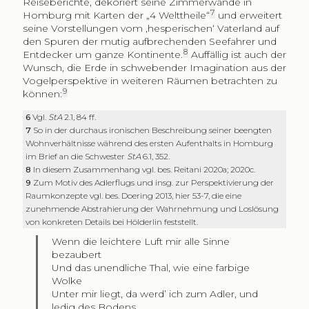
Reiseberichte, dekoriert seine Zimmerwände in
7
Homburg mit Karten der „4 Welttheile“
und erweitert
seine Vorstellungen vom ‚hesperischen‘ Vaterland auf
den Spuren der mutig aufbrechenden Seefahrer und
8
Entdecker um ganze Kontinente.
Auffällig ist auch der
Wunsch, die Erde in schwebender Imagination aus der
Vogelperspektive in weiteren Räumen betrachten zu
9
können:
6
Vgl.
StA
2.1, 84 ff.
7
So in der durchaus ironischen Beschreibung seiner beengten
Wohnverhältnisse während des ersten Aufenthalts in Homburg
im Brief an die Schwester
StA
6.1, 352.
8
In diesem Zusammenhang vgl. bes. Reitani 2020a; 2020c.
9
Zum Motiv des Adlerflugs und insg. zur Perspektivierung der
Raumkonzepte vgl. bes. Doering 2013, hier 53-7, die eine
zunehmende Abstrahierung der Wahrnehmung und Loslösung
von konkreten Details bei Hölderlin feststellt.
Wenn die leichtere Luft mir alle Sinne
bezaubert
Und das unendliche Thal, wie eine farbige
Wolke
Unter mir liegt, da werd’ ich zum Adler, und
ledig des Bodens