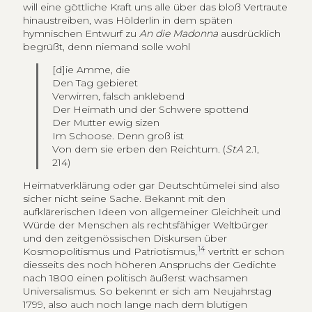
will eine göttliche Kraft uns alle über das bloß Vertraute
hinaustreiben, was Hölderlin in dem späten
hymnischen Entwurf zu
An die Madonna
ausdrücklich
begrüßt, denn niemand solle wohl
[d]ie Amme, die
Den Tag gebieret
Verwirren, falsch anklebend
Der Heimath und der Schwere spottend
Der Mutter ewig sizen
Im Schoose. Denn groß ist
Von dem sie erben den Reichtum. (
StA
2.1,
214)
Heimatverklärung oder gar Deutschtümelei sind also
sicher nicht seine Sache. Bekannt mit den
aufklärerischen Ideen von allgemeiner Gleichheit und
Würde der Menschen als rechtsfähiger Weltbürger
und den zeitgenössischen Diskursen über
14
Kosmopolitismus und Patriotismus,
vertritt er schon
diesseits des noch höheren Anspruchs der Gedichte
nach 1800 einen politisch äußerst wachsamen
Universalismus. So bekennt er sich am Neujahrstag
1799, also auch noch lange nach dem blutigen