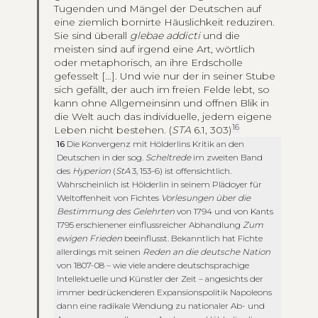
Tugenden und Mängel der Deutschen auf
eine ziemlich bornirte Häuslichkeit reduziren.
Sie sind überall
glebae addicti
und die
meisten sind auf irgend eine Art, wörtlich
oder metaphorisch, an ihre Erdscholle
gefesselt […]. Und wie nur der in seiner Stube
sich gefällt, der auch im freien Felde lebt, so
kann ohne Allgemeinsinn und offnen Blik in
die Welt auch das individuelle, jedem eigene
16
Leben nicht bestehen. (
STA
6.1, 303)
16
Die Konvergenz mit Hölderlins Kritik an den
Deutschen in der sog.
Scheltrede
im zweiten Band
des
Hyperion
(
StA
3, 153-6) ist offensichtlich.
Wahrscheinlich ist Hölderlin in seinem Plädoyer für
Weltoffenheit von Fichtes
Vorlesungen über die
Bestimmung des Gelehrten
von 1794 und von Kants
1795 erschienener einflussreicher Abhandlung
Zum
ewigen Frieden
beeinflusst. Bekanntlich hat Fichte
allerdings mit seinen
Reden an die deutsche Nation
von 1807-08 – wie viele andere deutschsprachige
Intellektuelle und Künstler der Zeit – angesichts der
immer bedrückenderen Expansionspolitik Napoleons
dann eine radikale Wendung zu nationaler Ab- und