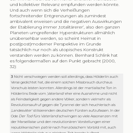
und kollektiver Relevanz empfunden werden könnte.
Und auch wenn sich die Verheißungen
fortschreitender Entgrenzungen als zumindest
ambivalent erweisen und die negativen Auswirkungen
der Etablierung immer ‚totalitärerer‘, also den ganzen
Planeten umgreifender Hyperstrukturen allmählich
unübersehbar werden, so scheint Heimat in
post(post)moderner Perspektive im Grunde
tatsächlich nur noch als utopisches Konstrukt
verstanden werden zu können. Bernhard Schlink hat
es folgendermaßen auf den Punkt gebracht (2000,
32):
3
Nicht verschwiegen werden soll allerdings, dass Hölderlin auch
Verse gedichtet hat, die einem solchen Missbrauch durchaus
Vorschub leisten konnten. Allerdings ist der martialische Ton in
Hölderlins Rede vom ‚Vaterland‘ eher eine Ausnahme und nicht
als Feindseligkeit gegen andere Völker, sondern vielmehr als
Revolutionsaufruf gegen die Tyrannei der sich heuchlerisch als
‚Landesväter‘ stilisierenden deutschen Fürsten aufzufassen. In der
Ode
Der Tod fürs Vaterland
schwingen so viele Assonanzen mit
der Marseillaise und den revolutionären Vorstellungen einer
republikanischen
patrie
nach französischem Vorbild mit, auch
wenn Hölderlin sich zur gleichen Zeit bereits äußerst