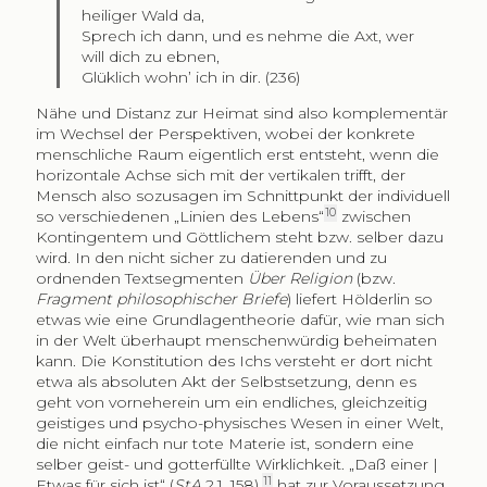
heiliger Wald da,
Sprech ich dann, und es nehme die Axt, wer
will dich zu ebnen,
Glüklich wohn’ ich in dir. (236)
Nähe und Distanz zur Heimat sind also komplementär
im Wechsel der Perspektiven, wobei der konkrete
menschliche Raum eigentlich erst entsteht, wenn die
horizontale Achse sich mit der vertikalen trifft, der
Mensch also sozusagen im Schnittpunkt der individuell
10
so verschiedenen „Linien des Lebens“
zwischen
Kontingentem und Göttlichem steht bzw. selber dazu
wird. In den nicht sicher zu datierenden und zu
ordnenden Textsegmenten
Über Religion
(bzw.
Fragment philosophischer Briefe
) liefert Hölderlin so
etwas wie eine Grundlagentheorie dafür, wie man sich
in der Welt überhaupt menschenwürdig beheimaten
kann. Die Konstitution des Ichs versteht er dort nicht
etwa als absoluten Akt der Selbstsetzung, denn es
geht von vorneherein um ein endliches, gleichzeitig
geistiges und psycho-physisches Wesen in einer Welt,
die nicht einfach nur tote Materie ist, sondern eine
selber geist- und gotterfüllte Wirklichkeit. „Daß einer |
11
Etwas für sich ist“ (
StA
2.1, 158),
hat zur Voraussetzung,