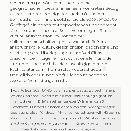
besonderen persönlichen und bis in die
geographischen Details hinein sehr konkreten Bezug
zu den Räumen der eigenen Herkunft und der
Sehnsucht nach ihnen, solche, die als
Vaterländische
1
Gesänge
ein hohes mythopoetisches Engagement
für eine neue ‚nationale‘ Selbstverortung im Sinne
kultureller Innovation im Konzert der
Völkergemeinschaft zeigen, sowie auch äußerst
anspruchsvolle kultur-, geschichtsphilosophische und
poetologische Überlegungen zum Verhältnis
zwischen dem ‚Eigenen‘ bzw. ‚Nationellen‘ und dem
‚Fremden‘. Dennoch ist die einschlägige neuere
2
Fachliteratur zum Thema relativ überschaubar.
Bezüglich der Gründe hierfür liegen mindestens
zweierlei Vermutungen nahe.
1
Vgl. Polledri 2021, 64-93. Es ist nicht eindeutig zu bestimmen,
welche Gedichte Hölderlin mit dieser Bezeichnung eigentlich
meint, die er im Brief an seinen Verleger Wilmans vom 3.
Dezember 1803 explizit neben denen von den
Nachtgesängen
gebraucht, die er für dessen Almanach vorschlagen will. Hölderlins
Werke und Briefe werden im Folgenden als
StA
zitiert nach der
Großen Stuttgarter Ausgabe
. Vgl. hier
StA
6.1, 436. Vor allem
Ulrich Gaier hat diese immer noch kontroverse, aber