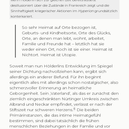
desillusioniert über die Zustände in Frankreich zeigt und die
Sinnhaftigkeit kriegerischer Aktionen im
Hyperion
grundsätzlich
konterkariert.
So sehr Heimat auf Orte bezogen ist,
Geburts- und Kindheits­orte, Orte des Glücks,
Orte, an denen man lebt, wohnt, arbeitet,
Familie und Freunde hat – letztlich hat sie
weder einen Ort, noch ist sie einer. Heimat ist
Nichtort. Heimat ist Utopie.
Soweit man nun Hölderlins Entwicklung im Spiegel
seiner Dichtung nachvollziehen kann, ergibt sich
allerdings ein anderer Befund. Für ihn beginnt
eigentlich alles mit allerdings schon nostalgischer, also
schmerzvoller Erinnerung an heimatliche
Geborgenheit. Sein ‚Vaterland‘, als das er zunächst den
ziemlich eingeschränkten Nürtinger Umkreis zwischen
Albrand und Neckar empfindet, verlässt er nach der
4
Stiftszeit nur schweren Herzens.
Die beiden
Primärinstanzen, die das intime Heimatgefühl
bestimmen, sind dabei tatsächlich die frühen
menschlichen Beziehungen in der Familie und vor