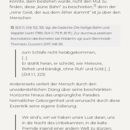
könnte, darin bestehen würde, nicht den Mut zu
13
finden, diese „küne Bahn“ zu beschreiten,
denn der
„reine Geist, der aus dem Äther stammt“ ist ja über den
Menschen
13
StA
1.1, 149; 152; 155. Vgl. die Gedichte
Die heilige Bahn
und
Keppler
(wohl 1789;
StA
1.1, 79 ff.; 81 ff.). Zur durchaus positiven
Konnotation des Kometen bei Hölderlin vgl. auch Bennholdt-
Thomson, Guzzoni 2017, 148-59.
zum Schlafe nicht herabgekommen,
[…]
Er strahlt heran, er schrökt, wie Meteore,
Befreit und bändigt, ohne Ruh’ und Sold [...]
(
StA
1.1, 223)
Andererseits verliert der Mensch durch den
unwiderstehlichen Drang über seine beschränkten
Horizonte hinaus das ursprüngliche Paradies
heimatlicher Geborgenheit und verursacht durch diese
Exzentrik seine eigene Exilierung:
Wir sind’s, wir! wir haben unsre Lust daran, uns
in die Nacht des Unbekannten, in die kalte
Fremde irgend einer andern Welt zu stürzen,