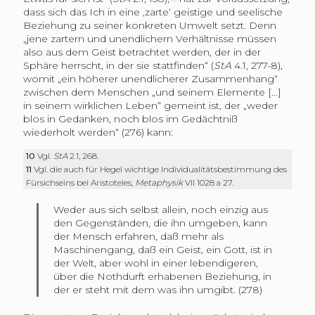
dass sich das Ich in eine ‚zarte‘ geistige und seelische
Beziehung zu seiner konkreten Umwelt setzt. Denn
„jene zartern und unendlichern Verhältnisse müssen
also aus dem Geist betrachtet werden, der in der
Sphäre herrscht, in der sie stattfinden“ (
StA
4.1, 277-8),
womit „ein höherer unendlicherer Zusammenhang“
zwischen dem Menschen „und seinem Elemente […]
in seinem wirklichen Leben“ gemeint ist, der „weder
blos in Gedanken, noch blos im Gedächtniß
wiederholt werden“ (276) kann:
10
Vgl.
StA
2.1, 268.
11
Vgl. die auch für Hegel wichtige Individualitätsbestimmung des
Fürsichseins bei Aristoteles,
Metaphysik
VII 1028 a 27.
Weder aus sich selbst allein, noch einzig aus
den Gegenständen, die ihn umgeben, kann
der Mensch erfahren, daß mehr als
Maschinengang, daß ein Geist, ein Gott, ist in
der Welt, aber wohl in einer lebendigeren,
über die Nothdurft erhabenen Beziehung, in
der er steht mit dem was ihn umgibt. (278)