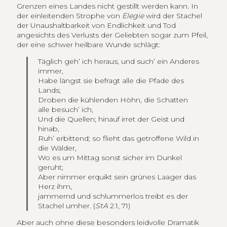
Grenzen eines Landes nicht gestillt werden kann. In
der einleitenden Strophe von
Elegie
wird der Stachel
der Unaushaltbarkeit von Endlichkeit und Tod
angesichts des Verlusts der Geliebten sogar zum Pfeil,
der eine schwer heilbare Wunde schlägt:
Täglich geh’ ich heraus, und such’ ein Anderes
immer,
Habe längst sie befragt alle die Pfade des
Lands;
Droben die kühlenden Höhn, die Schatten
alle besuch’ ich,
Und die Quellen; hinauf irret der Geist und
hinab,
Ruh’ erbittend; so flieht das getroffene Wild in
die Wälder,
Wo es um Mittag sonst sicher im Dunkel
geruht;
Aber nimmer erquikt sein grünes Laager das
Herz ihm,
jammernd und schlummerlos treibt es der
Stachel umher. (
StA
2.1, 71)
Aber auch ohne diese besonders leidvolle Dramatik