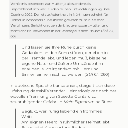
Verhältnis besonders zur Mutter ja alles andere als
unproblematisch war. Zu den frühen Entwicklungen vgl. bes.
Doering 2022. Der letzte Aufenthalt in Nürtingen scheint für
Hölderlin besonders aufwühlend gewesen zu sein. So man
Waiblingers Bericht glauben darf, jagte er sogar „Mutter und
sämtliche Haubewohner in der Raserey aus dem Hause“ (
StA
7.3,
60).
Und lassen Sie Ihre Ruhe durch keine
Gedanken an den Sohn stören, der eben in
der Fremde lebt, und leben muß, bis seine
eigene Natur und äußere Umstände ihm
erlauben, auch irgendwo mit Herz und
Sinnen einheimisch zu werden. (
StA
6.1, 260)
In poetische Sprache transponiert, steigert sich diese
Erfahrung destabilisierender Heimatlosigkeit nach der
leidvollen Trennung von Susette Gontard zu
beunruhigender Gefahr. In
Mein Eigentum
heißt es:
Beglükt, wer, ruhig liebend ein frommes
Weib,
Am eignen Heerd in rühmlicher Heimat lebt,
Es leuchtet über vestem Boden