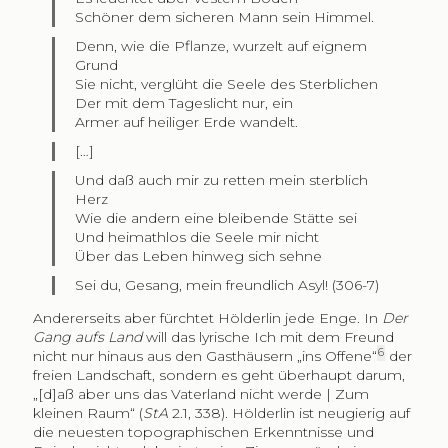
Schöner dem sicheren Mann sein Himmel.
Denn, wie die Pflanze, wurzelt auf eignem
Grund
Sie nicht, verglüht die Seele des Sterblichen
Der mit dem Tageslicht nur, ein
Armer auf heiliger Erde wandelt.
[…]
Und daß auch mir zu retten mein sterblich
Herz
Wie die andern eine bleibende Stätte sei
Und heimathlos die Seele mir nicht
Über das Leben hinweg sich sehne
Sei du, Gesang, mein freundlich Asyl! (306-7)
Andererseits aber fürchtet Hölderlin jede Enge. In
Der
Gang aufs Land
will das lyrische Ich mit dem Freund
6
nicht nur hinaus aus den Gasthäusern „ins Offene“
der
freien Landschaft, sondern es geht überhaupt darum,
„[d]aß aber uns das Vaterland nicht werde | Zum
kleinen Raum“ (
StA
2.1, 338). Hölderlin ist neugierig auf
die neuesten topographischen Erkenntnisse und