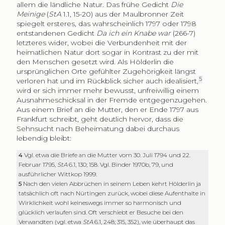
allem die ländliche Natur. Das frühe Gedicht
Die
Meinige
(
StA
1.1, 15-20) aus der Maulbronner Zeit
spiegelt ersteres, das wahrscheinlich 1797 oder 1798
entstandenen Gedicht
Da ich ein Knabe war
(266-7)
letzteres wider, wobei die Verbundenheit mit der
heimatlichen Natur dort sogar in Kontrast zu der mit
den Menschen gesetzt wird. Als Hölderlin die
ursprünglichen Orte gefühlter Zugehörigkeit längst
5
verloren hat und im Rückblick sicher auch idealisiert,
wird er sich immer mehr bewusst, unfreiwillig einem
Ausnahmeschicksal in der Fremde entgegenzugehen.
Aus einem Brief an die Mutter, den er Ende 1797 aus
Frankfurt schreibt, geht deutlich hervor, dass die
Sehnsucht nach Beheimatung dabei durchaus
lebendig bleibt:
4
Vgl. etwa die Briefe an die Mutter vom 30. Juli 1794 und 22.
Februar 1795,
StA
6.1, 130; 158. Vgl. Binder 1970b, 79, und
ausführlicher Wittkop 1999.
5
Nach den vielen Abbrüchen in seinem Leben kehrt Hölderlin ja
tatsächlich oft nach Nürtingen zurück, wobei diese Aufenthalte in
Wirklichkeit wohl keineswegs immer so harmonisch und
glücklich verlaufen sind. Oft verschiebt er Besuche bei den
Verwandten (vgl. etwa
StA
6.1, 248; 315, 352), wie überhaupt das