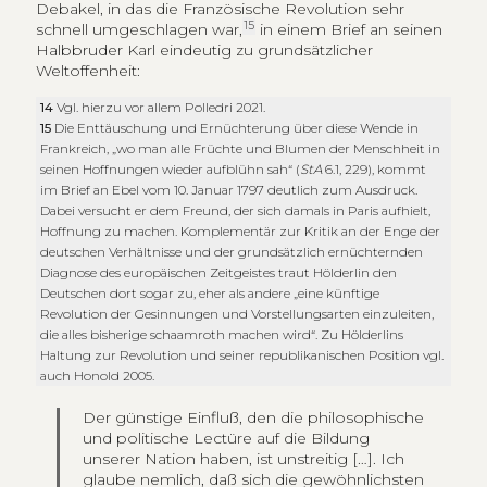
Debakel, in das die Französische Revolution sehr
15
schnell umgeschlagen war,
in einem Brief an seinen
Halbbruder Karl eindeutig zu grundsätzlicher
Weltoffenheit:
14
Vgl. hierzu vor allem Polledri 2021.
15
Die Enttäuschung und Ernüchterung über diese Wende in
Frankreich, „wo man alle Früchte und Blumen der Menschheit in
seinen Hoffnungen wieder aufblühn sah“ (
StA
6.1, 229), kommt
im Brief an Ebel vom 10. Januar 1797 deutlich zum Ausdruck.
Dabei versucht er dem Freund, der sich damals in Paris aufhielt,
Hoffnung zu machen. Komplementär zur Kritik an der Enge der
deutschen Verhältnisse und der grundsätzlich ernüchternden
Diagnose des europäischen Zeitgeistes traut Hölderlin den
Deutschen dort sogar zu, eher als andere „eine künftige
Revolution der Gesinnungen und Vorstellungsarten einzuleiten,
die alles bisherige schaamroth machen wird“. Zu Hölderlins
Haltung zur Revolution und seiner republikanischen Position vgl.
auch Honold 2005.
Der günstige Einfluß, den die philosophische
und politische Lectüre auf die Bildung
unserer Nation haben, ist unstreitig […]. Ich
glaube nemlich, daß sich die gewöhnlichsten