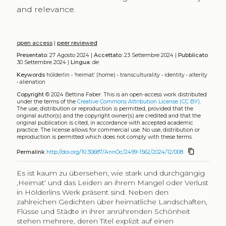
and relevance.
open access
|
peer reviewed
Presentato:
27 Agosto 2024 |
Accettato:
23 Settembre 2024 |
Pubblicato
30 Settembre 2024 |
Lingua:
de
Keywords
hölderlin
•
‘heimat’ (home)
•
transculturality
•
identity
•
alterity
•
alienation
Copyright
© 2024 Bettina Faber.
This is an open-access work distributed
under the terms of the
Creative Commons Attribution License (CC BY)
.
The use, distribution or reproduction is permitted, provided that the
original author(s) and the copyright owner(s) are credited and that the
original publication is cited, in accordance with accepted academic
practice. The license allows for commercial use. No use, distribution or
reproduction is permitted which does not comply with these terms.
content_copy
Permalink
http://doi.org/10.30687/AnnOc/2499-1562/2024/12/008
Es ist kaum zu übersehen, wie stark und durchgängig
‚Heimat‘ und das Leiden an ihrem Mangel oder Verlust
in Hölderlins Werk präsent sind. Neben den
zahlreichen Gedichten über heimatliche Landschaften,
Flüsse und Städte in ihrer anrührenden Schönheit
stehen mehrere, deren Titel explizit auf einen