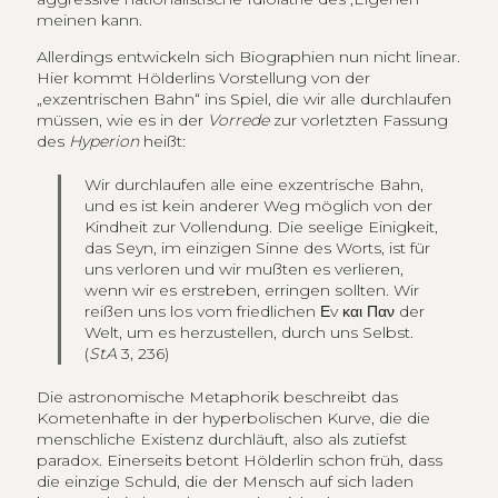
meinen kann.
Allerdings entwickeln sich Biographien nun nicht linear.
Hier kommt Hölderlins Vorstellung von der
„exzentrischen Bahn“ ins Spiel, die wir alle durchlaufen
müssen, wie es in der
Vorrede
zur vorletzten Fassung
des
Hyperion
heißt:
Wir durchlaufen alle eine exzentrische Bahn,
und es ist kein anderer Weg möglich von der
Kindheit zur Vollendung. Die seelige Einigkeit,
das Seyn, im einzigen Sinne des Worts, ist für
uns verloren und wir mußten es verlieren,
wenn wir es erstreben, erringen sollten. Wir
reißen uns los vom friedlichen
Εv και Παν
der
Welt, um es herzustellen, durch uns Selbst.
(
StA
3, 236)
Die astronomische Metaphorik beschreibt das
Kometenhafte in der hyperbolischen Kurve, die die
menschliche Existenz durchläuft, also als zutiefst
paradox. Einerseits betont Hölderlin schon früh, dass
die einzige Schuld, die der Mensch auf sich laden