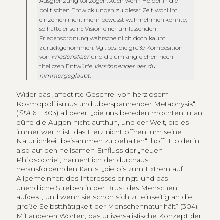
Ausgrenzung vollzogen. Auch wenn Hölderlin die
politischen Entwicklungen zu dieser Zeit wohl im
einzelnen nicht mehr bewusst wahrnehmen konnte,
so hätte er seine Vision einer umfassenden
Friedensordnung wahrscheinlich doch kaum
zurückgenommen. Vgl. bes. die große Komposition
von
Friedensfeier
und die umfangreichen noch
titellosen Entwürfe
Versöhnender der du
nimmergeglaubt
.
Wider das „affectirte Geschrei von herzlosem
Kosmopolitismus und überspannender Metaphysik“
(
StA
6.1, 303) all derer, „die uns bereden möchten, man
dürfe die Augen nicht aufthun, und der Welt, die es
immer werth ist, das Herz nicht öffnen, um seine
Natürlichkeit beisammen zu behalten“, hofft Hölderlin
also auf den heilsamen Einfluss der „neuen
Philosophie“, namentlich der durchaus
herausfordernden Kants, „die bis zum Extrem auf
Allgemeinheit des Interesses dringt, und das
unendliche Streben in der Brust des Menschen
aufdekt, und wenn sie schon sich zu einseitig an die
große Selbstthätigkeit der Menschennatur hält“ (304).
Mit anderen Worten, das universalistische Konzept der