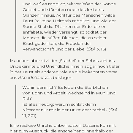
und, wär’ es möglich, wir verließen der Sonne
Gebiet und stürmten über des Irrsterns
Gränzen hinaus. Ach! für des Menschen wilde
Brust ist keine Heimath möglich; und wie der
Sonne Stral die Pflanzen der Erde, die er
entfaltete, wieder versengt, so tödtet der
Mensch die süßen Blumen, die an seiner
Brust gedeihten, die Freuden der
Verwandtschaft und der Liebe. (
StA
3, 16)
Manchen aber sitzt der „Stachel“ der Sehnsucht ins
Unbekannte und Unendliche hinein sogar noch tiefer
in der Brust als anderen, wie es die bekannten Verse
aus
Abendphantasie
beklagen:
Wohin denn ich? Es leben die Sterblichen
Von Lohn und Arbeit; wechselnd in Müh’ und
Ruh’
Ist alles freudig; warum schläft denn
Nimmer nur mir in der Brust der Stachel? (
StA
1.1, 301)
Eine rastlose Unruhe unbehausten Daseins kommt
hier zum Ausdruck, die anscheinend innerhalb der