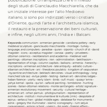
pubblicazione. Un’ampiezza che è il riflesso
degli studi di Gianclaudio Macchiarella, che da
un iniziale interesse per l’alto Medioevo
italiano, si sono poi indirizzati verso i cristiani
d’Oriente, quindi l’arte e l’architettura islamica,
il restauro e la preservazione dei beni culturali,
e infine, negli ultimi anni, l’India e i Balcani.
Keywords
communism
•
armenian genocide
•
candiana pottery
•
early
medieval sculpture
•
gianclaudio macchiarella
•
montage
•
turkey
•
language, and computers
•
paradise
•
quran
•
siponto
•
church of st
•
david
magister
•
icons
•
acceptus magister
•
canosa
•
poetry
•
privateers
•
ottoman ceramics
•
neoliberalism and academia
•
medieval wall
paintings
•
ottoman inscriptions
•
iran
•
administration
•
bekthasism
•
representation of kings
•
column capitals
•
balkans
•
armenia
•
hierarchy
•
inscriptions
•
armenian architecture
•
late antiquity
•
adriatic culture
•
albanian architecture
•
ani
•
theodoros poulakis
•
kingdom of vaspurakan
•
byzantine architecture
•
bektashi dervishes
•
visual anthropology
•
long
manched lute saz
•
evliya çelebi
•
testing
•
balkan art
•
dervishes lodges
•
haban faience
•
urartu
•
early islam
•
birds
•
sufi music
•
qusayr ‘amra
•
yahya kemal
•
spolia
•
qur’an
•
safavid painting
•
tombstone
•
hunting
scenes
•
italian-ottoman relations
•
monte sant’angelo
•
artists’ signature
•
armenian revolutionary movement
•
security
•
cultural heritage
•
armenian art
•
orhan pamuk
•
photojournalism
•
representation of
architecture
•
instituti i monumenteve të kulturës (imk)
•
despotate of
epirus
•
sertavul han
•
global middle ages
•
database for monuments
•
ashik
•
gregory the illuminator
•
islamic iconography
•
rum seljuk
caravanserais
•
armory school
•
unesco
•
ibn arabi
•
foreign affairs
•