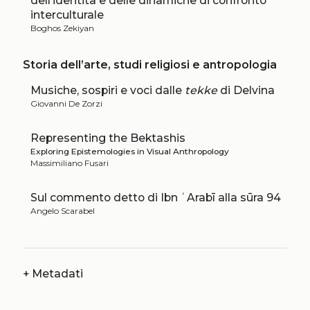
dell’identità e delle dinamiche di confronto
interculturale
Boghos Zekiyan
Storia dell’arte, studi religiosi e antropologia
Musiche, sospiri e voci dalle
tekke
di Delvina
Giovanni De Zorzi
Representing the Bektashis
Exploring Epistemologies in Visual Anthropology
Massimiliano Fusari
Sul commento detto di Ibn ʿArabī alla sūra 94
Angelo Scarabel
+
Metadati