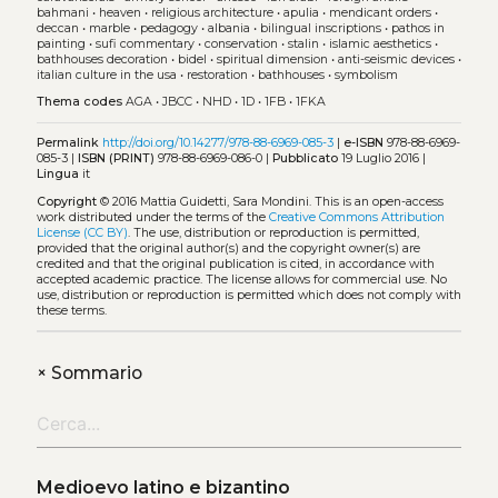
bahmani
•
heaven
•
religious architecture
•
apulia
•
mendicant orders
•
deccan
•
marble
•
pedagogy
•
albania
•
bilingual inscriptions
•
pathos in
painting
•
sufi commentary
•
conservation
•
stalin
•
islamic aesthetics
•
bathhouses decoration
•
bidel
•
spiritual dimension
•
anti-seismic devices
•
italian culture in the usa
•
restoration
•
bathhouses
•
symbolism
Thema codes
AGA
•
JBCC
•
NHD
•
1D
•
1FB
•
1FKA
Permalink
http://doi.org/10.14277/978-88-6969-085-3
|
e-ISBN
978-88-6969-
085-3 |
ISBN (PRINT)
978-88-6969-086-0 |
Pubblicato
19 Luglio 2016 |
Lingua
it
Copyright
© 2016 Mattia Guidetti, Sara Mondini.
This is an open-access
work distributed under the terms of the
Creative Commons Attribution
License (CC BY)
. The use, distribution or reproduction is permitted,
provided that the original author(s) and the copyright owner(s) are
credited and that the original publication is cited, in accordance with
accepted academic practice. The license allows for commercial use. No
use, distribution or reproduction is permitted which does not comply with
these terms.
+
Sommario
Medioevo latino e bizantino