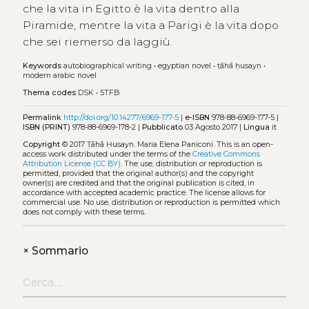
che la vita in Egitto è la vita dentro alla
Piramide, mentre la vita a Parigi è la vita dopo
che sei riemerso da laggiù.
Keywords
autobiographical writing
•
egyptian novel
•
ṭāhā ḥusayn
•
modern arabic novel
Thema codes
DSK
•
5TFB
Permalink
http://doi.org/10.14277/6969-177-5
|
e-ISBN
978-88-6969-177-5 |
ISBN (PRINT)
978-88-6969-178-2 |
Pubblicato
03 Agosto 2017 |
Lingua
it
Copyright
© 2017 Ṭāhā Ḥusayn. Maria Elena Paniconi.
This is an open-
access work distributed under the terms of the
Creative Commons
Attribution License (CC BY)
. The use, distribution or reproduction is
permitted, provided that the original author(s) and the copyright
owner(s) are credited and that the original publication is cited, in
accordance with accepted academic practice. The license allows for
commercial use. No use, distribution or reproduction is permitted which
does not comply with these terms.
+
Sommario