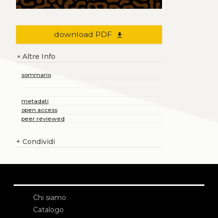
download PDF
file_download
Altre Info
+
sommario
metadati
open access
peer reviewed
+
Condividi
Chi siamo
Catalogo