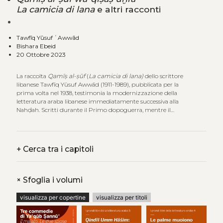
La camicia di lana
e altri racconti
Tawfīq Yūsuf ʿAwwād
Bishara Ebeid
20 Ottobre 2023
La raccolta
Qamīṣ al-ṣūf
(
La camicia di lana)
dello scrittore
libanese Tawfīq Yūsuf Awwād (1911-1989), pubblicata per la
prima volta nel 1938, testimonia la modernizzazione della
letteratura araba libanese immediatamente successiva alla
Nahḍah. Scritti durante il Primo dopoguerra, mentre il
Libano attraversava un periodo di forte crisi, i sette racconti
brevi di Awwād mostrano al lettore la società dell’epoca in
diversi scenari e da diversi punti di vista: il villaggio libanese, la
città e la società rurale, il difficile ruolo della donna nel lavoro e
+
Cerca tra i capitoli
nella famiglia, e infine le tragedie delle famiglie più povere.
Questo volume è la prima traduzione integrale di una
raccolta di racconti brevi di Awwād in una lingua occidentale.
+
Sfoglia i volumi
visualizza per copertine
visualizza per titoli