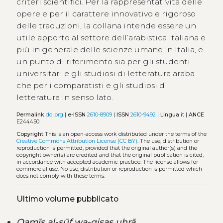
criteri scientifici. Per la rappresentatività delle
opere e per il carattere innovativo e rigoroso
delle traduzioni, la collana intende essere un
utile apporto al settore dell’arabistica italiana e
più in generale delle scienze umane in Italia, e
un punto di riferimento sia per gli studenti
universitari e gli studiosi di letteratura araba
che per i comparatisti e gli studiosi di
letteratura in senso lato.
Permalink
doi.org
|
e-ISSN
2610-8909
|
ISSN
2610-9492
|
Lingua
it |
ANCE
E244450
Copyright
This is an open-access work distributed under the terms of the
Creative Commons Attribution License (CC BY)
. The use, distribution or
reproduction is permitted, provided that the original author(s) and the
copyright owner(s) are credited and that the original publication is cited,
in accordance with accepted academic practice. The license allows for
commercial use. No use, distribution or reproduction is permitted which
does not comply with these terms.
Ultimo volume pubblicato
Qamīṣ al-ṣūf wa-qiṣaṣ uḫrā