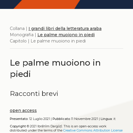
Collana |
I grandi libri della letteratura araba
Monografia |
Le palme muoiono in piedi
Capitolo | Le palme muoiono in piedi
Le palme muoiono in
piedi
Racconti brevi
open access
Presentato:
12 Luglio 2021 |
Pubblicato
11 Novembre 2021 |
Lingua:
it
Copyright
© 2021 Ibrāhīm Darġūṯī.
This is an open-access work
distributed under the terms of the
Creative Commons Attribution License