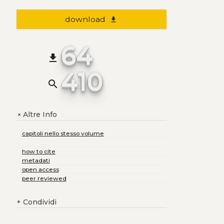
download
file_download
64
file_download
410
search
Altre Info
+
capitoli nello stesso volume
how to cite
metadati
open access
peer reviewed
+
Condividi