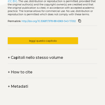
(CC BY)
. The use, distribution or reproduction is permitted, provided that
the original author(s) and the copyright owner(s) are credited and that
the original publication is cited, in accordance with accepted academic
practice. The license allows for commercial use. No use, distribution or
reproduction is permitted which does not comply with these terms.
content_copy
Permalink
http://doi.org/10.30687/978-88-6969-540-7/002
leggi questo capitolo
+
Capitoli nello stesso volume
+
How to cite
+
Metadati