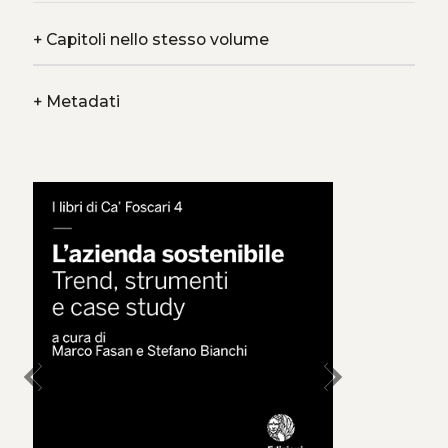
+
Capitoli nello stesso volume
+
Metadati
chevron_left
chevron_right