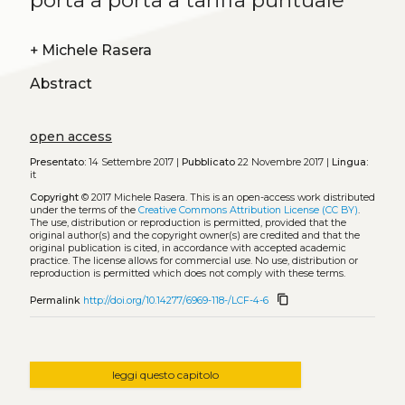
porta a porta a tariffa puntuale
+
Michele Rasera
Abstract
open access
Presentato:
14 Settembre 2017 |
Pubblicato
22 Novembre 2017 |
Lingua:
it
Copyright
© 2017 Michele Rasera.
This is an open-access work distributed
under the terms of the
Creative Commons Attribution License (CC BY)
.
The use, distribution or reproduction is permitted, provided that the
original author(s) and the copyright owner(s) are credited and that the
original publication is cited, in accordance with accepted academic
practice. The license allows for commercial use. No use, distribution or
reproduction is permitted which does not comply with these terms.
content_copy
Permalink
http://doi.org/10.14277/6969-118-/LCF-4-6
leggi questo capitolo