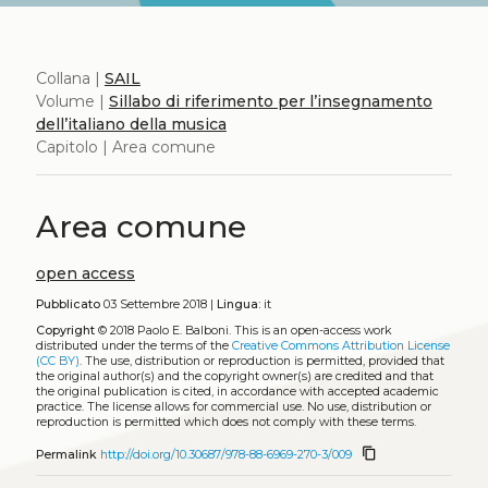
Collana |
SAIL
Volume |
Sillabo di riferimento per l’insegnamento
dell’italiano della musica
Capitolo | Area comune
Area comune
open access
Pubblicato
03 Settembre 2018 |
Lingua:
it
Copyright
© 2018 Paolo E. Balboni.
This is an open-access work
distributed under the terms of the
Creative Commons Attribution License
(CC BY)
. The use, distribution or reproduction is permitted, provided that
the original author(s) and the copyright owner(s) are credited and that
the original publication is cited, in accordance with accepted academic
practice. The license allows for commercial use. No use, distribution or
reproduction is permitted which does not comply with these terms.
content_copy
Permalink
http://doi.org/10.30687/978-88-6969-270-3/009