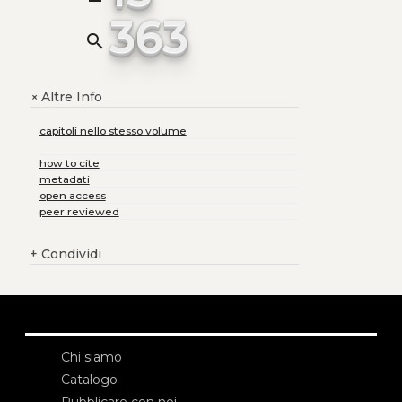
363
search
Altre Info
+
capitoli nello stesso volume
how to cite
metadati
open access
peer reviewed
+
Condividi
Chi siamo
Catalogo
Pubblicare con noi