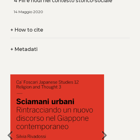
4 Fili e nodi nel contesto storico-sociale
14 Maggio 2020
+
How to cite
+
Metadati
chevron_left
chevron_right