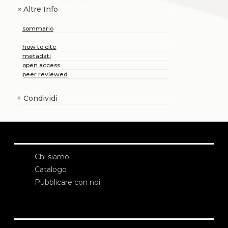
Altre Info
+
sommario
how to cite
metadati
open access
peer reviewed
+
Condividi
Chi siamo
Catalogo
Pubblicare con noi