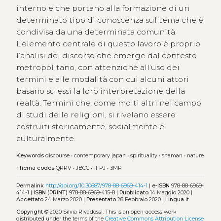
interno e che portano alla formazione di un
determinato tipo di conoscenza sul tema che è
condivisa da una determinata comunità.
L’elemento centrale di questo lavoro è proprio
l’analisi del discorso che emerge dal contesto
metropolitano, con attenzione all’uso dei
termini e alle modalità con cui alcuni attori
basano su essi la loro interpretazione della
realtà. Termini che, come molti altri nel campo
di studi delle religioni, si rivelano essere
costruiti storicamente, socialmente e
culturalmente.
Keywords
discourse
•
contemporary japan
•
spirituality
•
shaman
•
nature
Thema codes
QRRV
•
JBCC
•
1FPJ
•
3MR
Permalink
http://doi.org/10.30687/978-88-6969-414-1
|
e-ISBN
978-88-6969-
414-1 |
ISBN (PRINT)
978-88-6969-415-8 |
Pubblicato
14 Maggio 2020 |
Accettato
24 Marzo 2020 |
Presentato
28 Febbraio 2020 |
Lingua
it
Copyright
© 2020 Silvia Rivadossi.
This is an open-access work
distributed under the terms of the
Creative Commons Attribution License