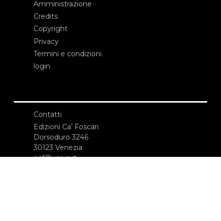
Amministrazione
Credits
Copyright
Privacy
Termini e condizioni
login
Contatti
Edizioni Ca’ Foscari
Dorsoduro 3246
30123 Venezia
ecf@unive.it
T +39 041 234 8250
ISCRIVITI ALLA NEWSLETTER