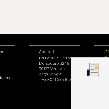
one
Contatti
IS
N
Edizioni Ca’ Foscari
Dorsoduro 3246
30123 Venezia
ecf@unive.it
izioni
T +39 041 234 8250