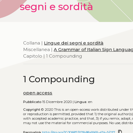
segni e sordità
Collana |
Lingue dei segni e sordità
Miscellanea |
A Grammar of Italian Sign Languag
Capitolo | 1 Compounding
1 Compounding
open access
Pubblicato
15 Dicembre 2020 |
Lingua:
en
Copyright
© 2020
This is an open-access work distributed under t
or reproduction is permitted, provided that 1) the original author(s)
with accepted academic practice, and that, 3) if you remix, adapt,
may not use the material for commercial purposes. No use, distrib
content_copy
Permalink
http://doi.org/10.30687/978-88-6969-474-5/017