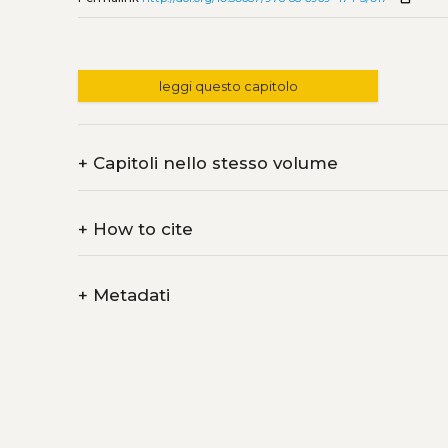
leggi questo capitolo
+
Capitoli nello stesso volume
+
How to cite
+
Metadati