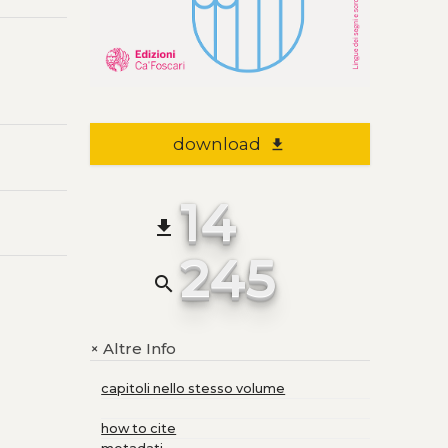
download
file_download
14
file_download
245
search
Altre Info
+
capitoli nello stesso volume
how to cite