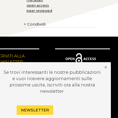
metadati
open access
peer reviewed
+
Condividi
CRIVITI ALLA
EWSLETTER
x
Se trovi interessanti le nostre pubblicazioni
e vuoi ricevere aggiornamenti sulle
prossime uscite, iscriviti ora alla nostra
newsletter.
NEWSLETTER