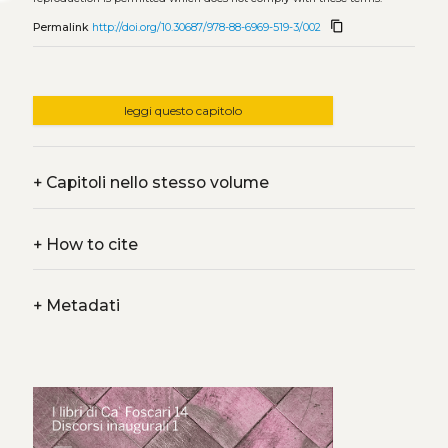
content_copy
Permalink
http://doi.org/10.30687/978-88-6969-519-3/002
leggi questo capitolo
+
Capitoli nello stesso volume
+
How to cite
+
Metadati