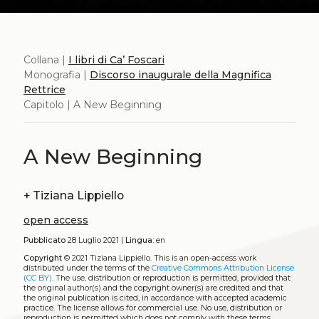
Collana |
I libri di Ca’ Foscari
Monografia |
Discorso inaugurale della Magnifica
Rettrice
Capitolo | A New Beginning
A New Beginning
+
Tiziana Lippiello
open access
Pubblicato
28 Luglio 2021 |
Lingua:
en
Copyright
© 2021 Tiziana Lippiello.
This is an open-access work
distributed under the terms of the
Creative Commons Attribution License
(CC BY)
. The use, distribution or reproduction is permitted, provided that
the original author(s) and the copyright owner(s) are credited and that
the original publication is cited, in accordance with accepted academic
practice. The license allows for commercial use. No use, distribution or
reproduction is permitted which does not comply with these terms.