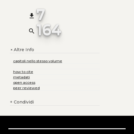
7
file_download
164
search
Altre Info
+
capitoli nello stesso volume
how to cite
metadati
open access
peer reviewed
+
Condividi