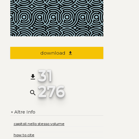
download
file_download
31
file_download
276
search
Altre Info
+
capitoli nello stesso volume
how to cite