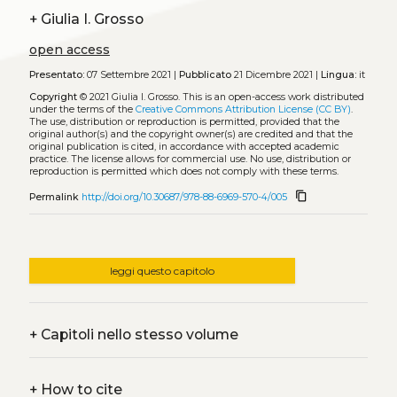
+
Giulia I. Grosso
open access
Presentato:
07 Settembre 2021 |
Pubblicato
21 Dicembre 2021 |
Lingua:
it
Copyright
© 2021 Giulia I. Grosso.
This is an open-access work distributed
under the terms of the
Creative Commons Attribution License (CC BY)
.
The use, distribution or reproduction is permitted, provided that the
original author(s) and the copyright owner(s) are credited and that the
original publication is cited, in accordance with accepted academic
practice. The license allows for commercial use. No use, distribution or
reproduction is permitted which does not comply with these terms.
content_copy
Permalink
http://doi.org/10.30687/978-88-6969-570-4/005
leggi questo capitolo
+
Capitoli nello stesso volume
+
How to cite