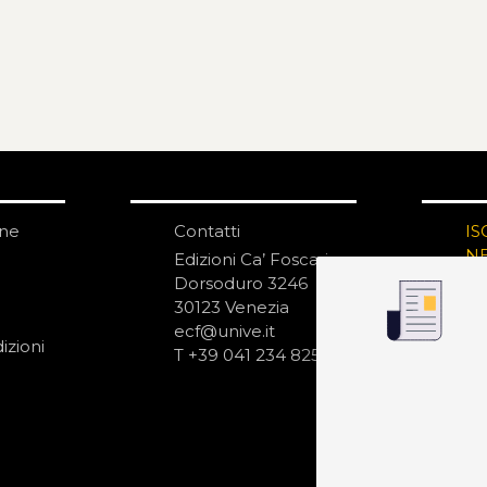
one
Contatti
IS
N
Edizioni Ca’ Foscari
Dorsoduro 3246
30123 Venezia
ecf@unive.it
izioni
T +39 041 234 8250