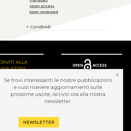
metadati
open access
peer reviewed
+
Condividi
CRIVITI ALLA
EWSLETTER
x
Se trovi interessanti le nostre pubblicazioni
e vuoi ricevere aggiornamenti sulle
prossime uscite, iscriviti ora alla nostra
newsletter.
NEWSLETTER