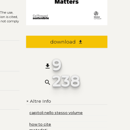
. The use,
on is cited,
s not comply
download
file_download
9
file_download
238
search
Altre Info
+
capitoli nello stesso volume
how to cite