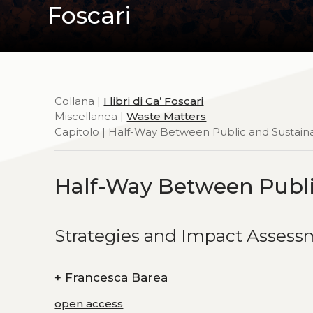
Foscari
Collana |
I libri di Ca’ Foscari
Miscellanea |
Waste Matters
Capitolo | Half-Way Between Public and Sustain
Half-Way Between Publi
Strategies and Impact Assess
+
Francesca Barea
open access