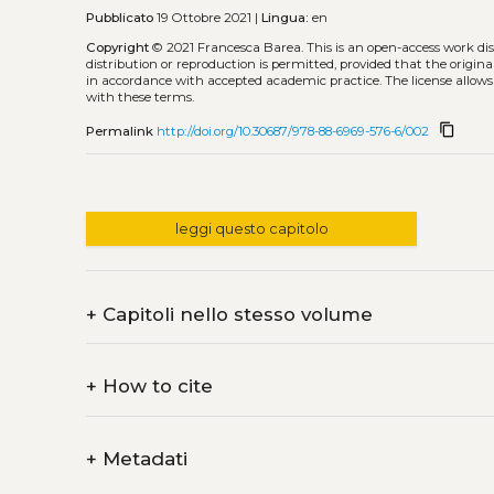
Pubblicato
19 Ottobre 2021 |
Lingua:
en
Copyright
© 2021 Francesca Barea.
This is an open-access work di
distribution or reproduction is permitted, provided that the origina
in accordance with accepted academic practice. The license allows
with these terms.
content_copy
Permalink
http://doi.org/10.30687/978-88-6969-576-6/002
leggi questo capitolo
+
Capitoli nello stesso volume
+
How to cite
+
Metadati