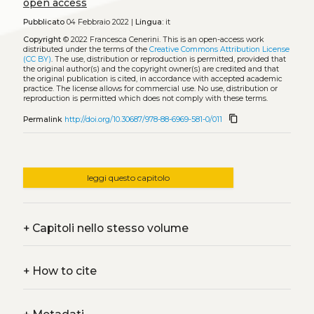
open access
Pubblicato
04 Febbraio 2022 |
Lingua:
it
Copyright
© 2022 Francesca Cenerini.
This is an open-access work
distributed under the terms of the
Creative Commons Attribution License
(CC BY)
. The use, distribution or reproduction is permitted, provided that
the original author(s) and the copyright owner(s) are credited and that
the original publication is cited, in accordance with accepted academic
practice. The license allows for commercial use. No use, distribution or
reproduction is permitted which does not comply with these terms.
content_copy
Permalink
http://doi.org/10.30687/978-88-6969-581-0/011
leggi questo capitolo
+
Capitoli nello stesso volume
+
How to cite