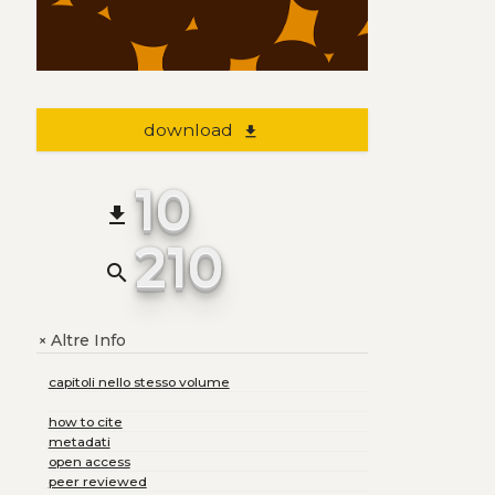
download
file_download
10
file_download
210
search
Altre Info
+
capitoli nello stesso volume
how to cite
metadati
open access
peer reviewed