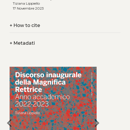
Tiziana Lippiello
17 Novembre 2023
+
How to cite
+
Metadati
chevron_left
chevron_right