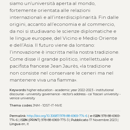
siamo un’università aperta al mondo,
fortemente orientata alle relazioni
internazionali e all’interdisciplinarità. Fin dalle
origini, accanto all’economia e al commercio,
da noi si studiavano le scienze diplomatiche e
le lingue europee, del Vicino e Medio Oriente
e dell’Asia. Il futuro viene da lontano:
l’innovazione è inscritta nella nostra tradizione.
Come disse il grande politico, intellettuale e
pacifista francese Jean Jaurès, «la tradizione
non consiste nel conservare le ceneri ma nel
mantenere viva una fiamma».
Keywords
higher education
•
academic year 2022-2023
•
institutional
discourse
•
university governance
•
rector’s address
•
ca’ foscari university
•
venice university
Thema codes
JNM
•
1DST-IT-NVE
Permalink
http://doi.org/10.30687/978-88-6969-774-6
|
e-ISBN
978-88-6969-
774-6 |
ISBN (PRINT)
978-88-6969-775-3 |
Pubblicato
17 Novembre 2023 |
Lingua
en, it