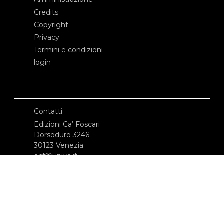
Credits
Copyright
Privacy
Termini e condizioni
login
Contatti
Edizioni Ca’ Foscari
Dorsoduro 3246
30123 Venezia
ecf@unive.it
T +39 041 234 8250
ISCRIVITI ALLA NEWSLETTER