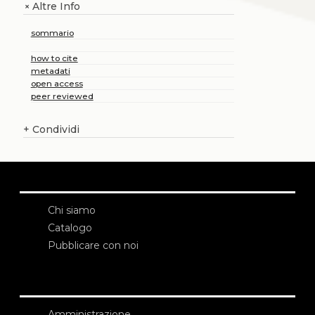
Altre Info
+
sommario
how to cite
metadati
open access
peer reviewed
+
Condividi
Chi siamo
Catalogo
Pubblicare con noi
Amministrazione