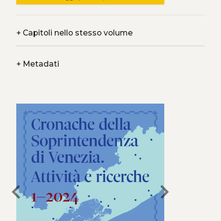
+
Capitoli nello stesso volume
+
Metadati
chevron_left
chevron_right