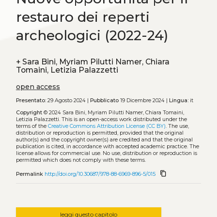
restauro dei reperti
archeologici (2022-24)
+
Sara Bini, Myriam Pilutti Namer, Chiara
Tomaini, Letizia Palazzetti
open access
Presentato:
29 Agosto 2024 |
Pubblicato
19 Dicembre 2024 |
Lingua:
it
Copyright
© 2024 Sara Bini, Myriam Pilutti Namer, Chiara Tomaini,
Letizia Palazzetti.
This is an open-access work distributed under the
terms of the
Creative Commons Attribution License (CC BY)
. The use,
distribution or reproduction is permitted, provided that the original
author(s) and the copyright owner(s) are credited and that the original
publication is cited, in accordance with accepted academic practice. The
license allows for commercial use. No use, distribution or reproduction is
permitted which does not comply with these terms.
content_copy
Permalink
http://doi.org/10.30687/978-88-6969-896-5/015
leggi questo capitolo