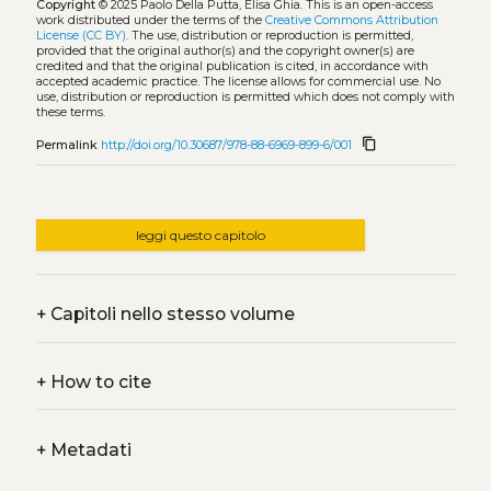
Copyright
© 2025 Paolo Della Putta, Elisa Ghia.
This is an open-access
work distributed under the terms of the
Creative Commons Attribution
License (CC BY)
. The use, distribution or reproduction is permitted,
provided that the original author(s) and the copyright owner(s) are
credited and that the original publication is cited, in accordance with
accepted academic practice. The license allows for commercial use. No
use, distribution or reproduction is permitted which does not comply with
these terms.
content_copy
Permalink
http://doi.org/10.30687/978-88-6969-899-6/001
leggi questo capitolo
+
Capitoli nello stesso volume
+
How to cite
+
Metadati