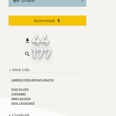
download
file_download
44
file_download
177
search
Altre Info
+
capitoli nello stesso volume
how to cite
metadati
open access
peer reviewed
+
Condividi