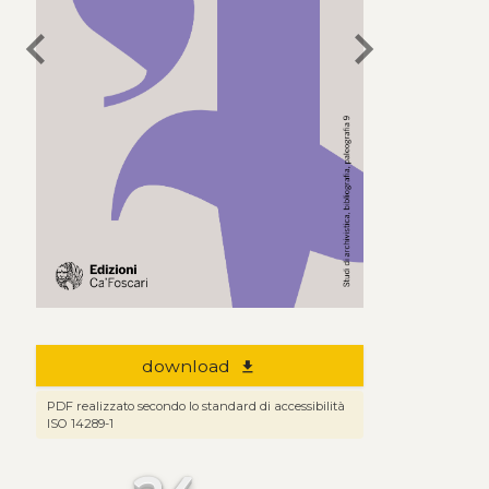
chevron_left
chevron_right
download
file_download
PDF realizzato secondo lo standard di accessibilità
ISO 14289-1