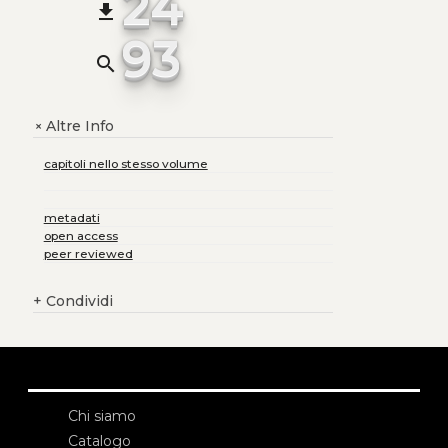
24
file_download
93
search
Altre Info
+
capitoli nello stesso volume
metadati
open access
peer reviewed
+
Condividi
Chi siamo
Catalogo