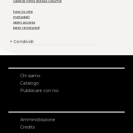
capitoli nello stesso volume
how to cite
metadati
open access
peer reviewed
+
Condividi
Chi siamo
Catalogo
Pubblicare con noi
Amministrazione
Credits