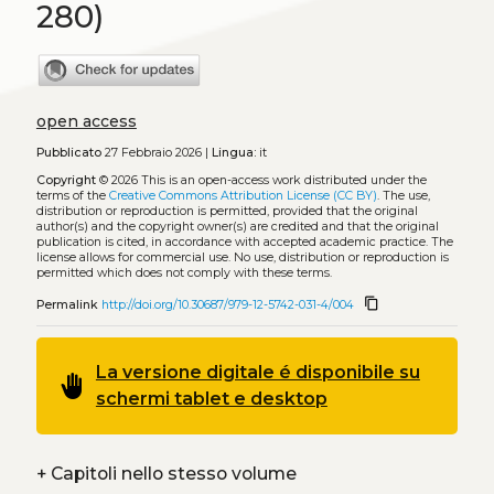
280)
open access
Pubblicato
27 Febbraio 2026 |
Lingua:
it
Copyright
© 2026
This is an open-access work distributed under the
terms of the
Creative Commons Attribution License (CC BY)
. The use,
distribution or reproduction is permitted, provided that the original
author(s) and the copyright owner(s) are credited and that the original
publication is cited, in accordance with accepted academic practice. The
license allows for commercial use. No use, distribution or reproduction is
permitted which does not comply with these terms.
content_copy
Permalink
http://doi.org/10.30687/979-12-5742-031-4/004
La versione digitale é disponibile su
back_hand
schermi tablet e desktop
+
Capitoli nello stesso volume