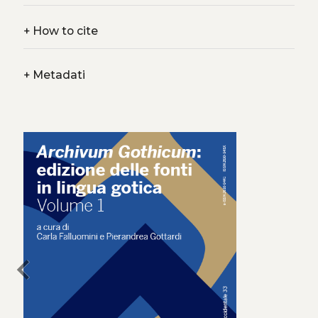
+
How to cite
+
Metadati
chevron_left