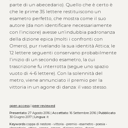
parte di un abecedario). Quello che è certo è
che le prime 35 lettere restituiscono un
esametro perfetto, che mostra come il suo
autore (da non identificare necessariamente
con l’incisore) avesse un’indubbia padronanza
della dizione epica (molti i confronti con
Omero), pur rivelando la sua identità Attica; le
12 lettere seguenti conservano probabilmente
l’inizio di un secondo esametro, la cui
trascrizione fu interrotta (segue uno spazio
vuoto di 4-6 lettere). Con la solennità del
metro, viene annunciato il premio per la
vittoria in un agone di danza: il vaso stesso.
open access
|
peer reviewed
Presentato:
27 Agosto 2016 |
Accettato:
16 Settembre 2016 |
Pubblicato
30 Giugno 2017 |
Lingua:
it
Keywords
coppa di nestore
•
vittoria
•
premio
•
esametro
•
poesia
•