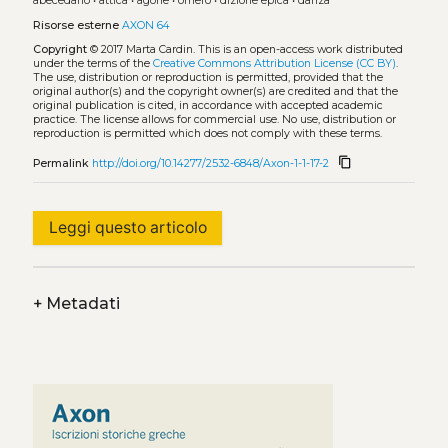
abecedario
•
attica
•
agone
•
omero
•
dizione epica
•
danza
Risorse esterne
AXON 64
Copyright
© 2017 Marta Cardin.
This is an open-access work distributed
under the terms of the
Creative Commons Attribution License (CC BY)
.
The use, distribution or reproduction is permitted, provided that the
original author(s) and the copyright owner(s) are credited and that the
original publication is cited, in accordance with accepted academic
practice. The license allows for commercial use. No use, distribution or
reproduction is permitted which does not comply with these terms.
content_copy
Permalink
http://doi.org/10.14277/2532-6848/Axon-1-1-17-2
Leggi questo articolo
+
Metadati