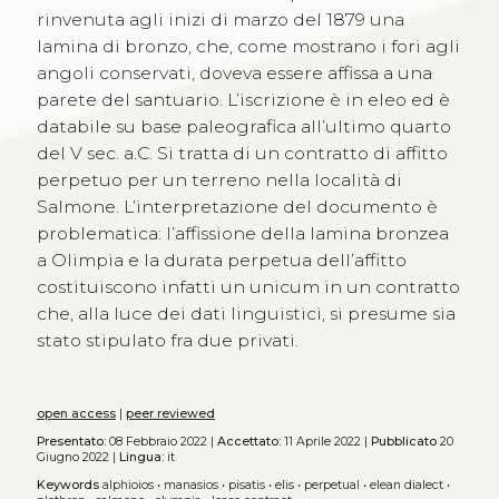
rinvenuta agli inizi di marzo del 1879 una
lamina di bronzo, che, come mostrano i fori agli
angoli conservati, doveva essere affissa a una
parete del santuario. L’iscrizione è in eleo ed è
databile su base paleografica all’ultimo quarto
del V sec. a.C. Si tratta di un contratto di affitto
perpetuo per un terreno nella località di
Salmone. L’interpretazione del documento è
problematica: l’affissione della lamina bronzea
a Olimpia e la durata perpetua dell’affitto
costituiscono infatti un unicum in un contratto
che, alla luce dei dati linguistici, si presume sia
stato stipulato fra due privati.
open access
|
peer reviewed
Presentato:
08 Febbraio 2022 |
Accettato:
11 Aprile 2022 |
Pubblicato
20
Giugno 2022 |
Lingua:
it
Keywords
alphioios
•
manasios
•
pisatis
•
elis
•
perpetual
•
elean dialect
•