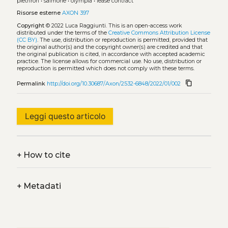
plethron
•
salmone
•
olympia
•
lease contract
Risorse esterne
AXON 397
Copyright
© 2022 Luca Raggiunti.
This is an open-access work
distributed under the terms of the
Creative Commons Attribution License
(CC BY)
. The use, distribution or reproduction is permitted, provided that
the original author(s) and the copyright owner(s) are credited and that
the original publication is cited, in accordance with accepted academic
practice. The license allows for commercial use. No use, distribution or
reproduction is permitted which does not comply with these terms.
content_copy
Permalink
http://doi.org/10.30687/Axon/2532-6848/2022/01/002
Leggi questo articolo
+
How to cite
+
Metadati