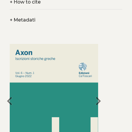
+
How to cite
+
Metadati
chevron_left
chevron_right