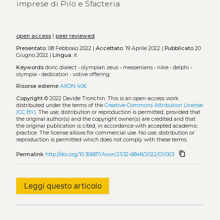
imprese di Pilo e Sfacteria.
open access
|
peer reviewed
Presentato:
08 Febbraio 2022 |
Accettato:
19 Aprile 2022 |
Pubblicato
20
Giugno 2022 |
Lingua:
it
Keywords
doric dialect
•
olympian zeus
•
messenians
•
nike
•
delphi
•
olympia
•
dedication
•
votive offering
Risorse esterne
AXON 406
Copyright
© 2022 Davide Tronchin.
This is an open-access work
distributed under the terms of the
Creative Commons Attribution License
(CC BY)
. The use, distribution or reproduction is permitted, provided that
the original author(s) and the copyright owner(s) are credited and that
the original publication is cited, in accordance with accepted academic
practice. The license allows for commercial use. No use, distribution or
reproduction is permitted which does not comply with these terms.
content_copy
Permalink
http://doi.org/10.30687/Axon/2532-6848/2022/01/003
Leggi questo articolo