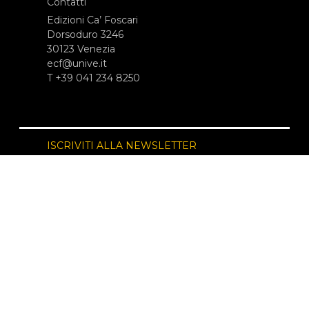
Contatti
Edizioni Ca’ Foscari
Dorsoduro 3246
30123 Venezia
ecf@unive.it
T +39 041 234 8250
ISCRIVITI ALLA NEWSLETTER