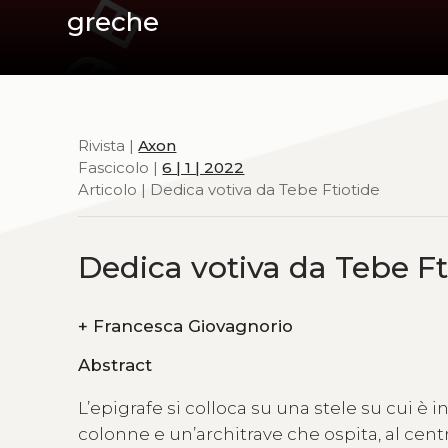
greche
Rivista |
Axon
Fascicolo |
6 | 1 | 2022
Articolo | Dedica votiva da Tebe Ftiotide
Dedica votiva da Tebe Ft
+
Francesca Giovagnorio
Abstract
L’epigrafe si colloca su una stele su cui è 
colonne e un’architrave che ospita, al centr