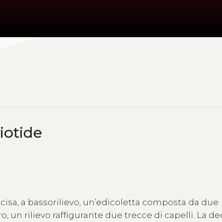
iotide
incisa, a bassorilievo, un’edicoletta composta da due
o, un rilievo raffigurante due trecce di capelli. La d