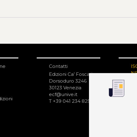
one
Contatti
IS
N
Edizioni Ca’ Foscari
Dorsoduro 3246
30123 Venezia
ecf@unive.it
izioni
T +39 041 234 8250