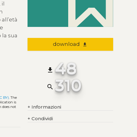
il
in
all’età
 e
 la sua
download
file_download
48
file_download
310
search
C BY)
. The
ication is
+
Informazioni
h does not
+
Condividi