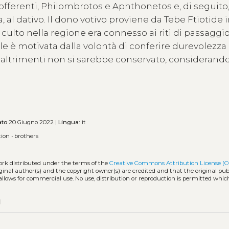
offerenti, Philombrotos e Aphthonetos e, di seguito, 
, al dativo. Il dono votivo proviene da Tebe Ftiotide 
 culto nella regione era connesso ai riti di passaggio 
stele è motivata dalla volontà di conferire durevolezza
e altrimenti non si sarebbe conservato, considerando
ato
20 Giugno 2022 |
Lingua:
it
tion
•
brothers
ork distributed under the terms of the
Creative Commons Attribution License (C
iginal author(s) and the copyright owner(s) are credited and that the original publ
allows for commercial use. No use, distribution or reproduction is permitted whic
py