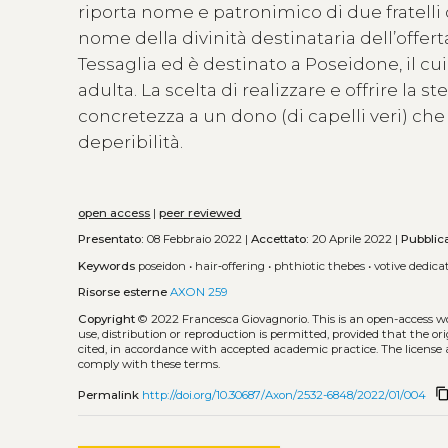
riporta nome e patronimico di due fratelli 
nome della divinità destinataria dell’offerta
Tessaglia ed è destinato a Poseidone, il cui
adulta. La scelta di realizzare e offrire la 
concretezza a un dono (di capelli veri) ch
deperibilità.
open access
|
peer reviewed
Presentato:
08 Febbraio 2022 |
Accettato:
20 Aprile 2022 |
Pubblic
Keywords
poseidon
•
hair‑offering
•
phthiotic thebes
•
votive dedica
Risorse esterne
AXON 259
Copyright
© 2022 Francesca Giovagnorio.
This is an open-access w
use, distribution or reproduction is permitted, provided that the or
cited, in accordance with accepted academic practice. The license 
comply with these terms.
content_co
Permalink
http://doi.org/10.30687/Axon/2532-6848/2022/01/004