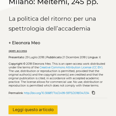
Milano: Meltemi, 245 pp.
La politica del ritorno: per una
spettrologia dell’accademia
+
Eleonora Meo
open access
Presentato:
29 Luglio 2018 |
Pubblicato
21 Dicembre 2018 |
Lingua:
it
Copyright
© 2018 Eleonora Meo.
This is an open-access work distributed
under the terms of the
Creative Commons Attribution License (CC BY)
.
The use, distribution or reproduction is permitted, provided that the
original author(s) and the copyright owner(s) are credited and that the
original publication is cited, in accordance with accepted academic
practice. The license allows for commercial use. No use, distribution or
reproduction is permitted which does not comply with these terms.
content_copy
Permalink
http://doi.org/10.30687/Tol/2499-5975/2018/04/034
Leggi questo articolo