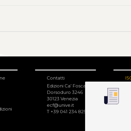
one
Contatti
IS
N
Edizioni Ca’ Foscari
Dorsoduro 3246
30123 Venezia
ecf@unive.it
izioni
T +39 041 234 8250