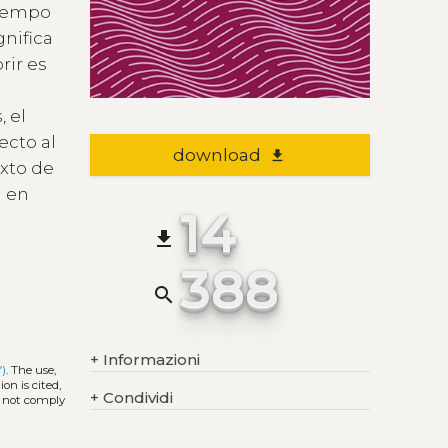
tiempo
gnifica
rir es
 el
ecto al
download
file_download
texto de
a en
14
file_download
388
search
+
Informazioni
Y)
. The use,
on is cited,
+
Condividi
s not comply