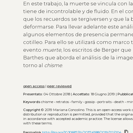
En este trabajo, la muerte se vincula con 
tiene de incontrolable y de fluido. En el 
que los recuerdos se tergiversen y que la b
deformarse. Para llevar adelante este anál
algunos elementos de presencia permanente
cotilleo. Para ello se utilizará como marco
evento
muerte
, los escritos de Berger qu
Barthes que aborda el análisis de la imagen
torno al
chisme
.
open access
|
peer reviewed
Presentato:
04 Ottobre 2018 |
Accettato:
18 Giugno 2019 |
Pubblica
Keywords
chisme
•
retratos
•
family
•
gossip
•
portraits
•
death
•
mir
Copyright
© 2019 Mariana Concolino.
This is an open-access work 
distribution or reproduction is permitted, provided that the origina
in accordance with accepted academic practice. The license allows
with these terms.
content_copy
Permalink
http://doi.org/10.30687/Ri/2037-6588/2019/112/004