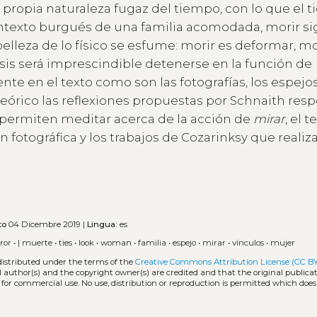
la propia naturaleza fugaz del tiempo, con lo que el 
contexto burgués de una familia acomodada, morir si
elleza de lo físico se esfume: morir es deformar, mo
isis será imprescindible detenerse en la función de
 en el texto como son las fotografías, los espejos,
 teórico las reflexiones propuestas por Schnaith resp
e permiten meditar acerca de la acción de
mirar
, el 
 fotográfica y los trabajos de Cozarinksy que realiz
to
04 Dicembre 2019 |
Lingua:
es
ror
•
| muerte
•
ties
•
look
•
woman
•
familia
•
espejo
•
mirar
•
vínculos
•
mujer
distributed under the terms of the
Creative Commons Attribution License (CC B
l author(s) and the copyright owner(s) are credited and that the original publicati
 for commercial use. No use, distribution or reproduction is permitted which doe