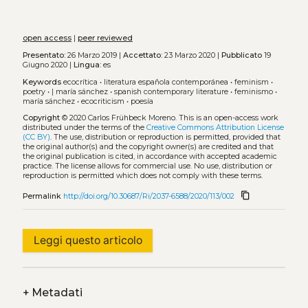
open access
|
peer reviewed
Presentato:
26 Marzo 2019 |
Accettato:
23 Marzo 2020 |
Pubblicato
19
Giugno 2020 |
Lingua:
es
Keywords
ecocrítica
•
literatura española contemporánea
•
feminism
•
poetry
•
| maría sánchez
•
spanish contemporary literature
•
feminismo
•
maría sánchez
•
ecocriticism
•
poesía
Copyright
© 2020 Carlos Frühbeck Moreno.
This is an open-access work
distributed under the terms of the
Creative Commons Attribution License
(CC BY)
. The use, distribution or reproduction is permitted, provided that
the original author(s) and the copyright owner(s) are credited and that
the original publication is cited, in accordance with accepted academic
practice. The license allows for commercial use. No use, distribution or
reproduction is permitted which does not comply with these terms.
content_copy
Permalink
http://doi.org/10.30687/Ri/2037-6588/2020/113/002
Leggi questo articolo
+
Metadati