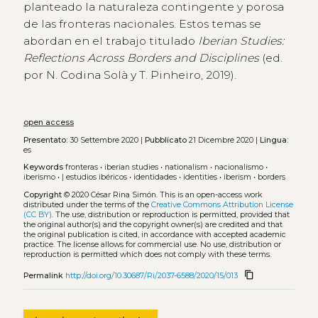
planteado la naturaleza contingente y porosa
de las fronteras nacionales. Estos temas se
abordan en el trabajo titulado
Iberian Studies:
Reflections Across Borders and Disciplines
(ed.
por N. Codina Solà y T. Pinheiro, 2019).
open access
Presentato:
30 Settembre 2020 |
Pubblicato
21 Dicembre 2020 |
Lingua:
es
Keywords
fronteras
•
iberian studies
•
nationalism
•
nacionalismo
•
iberismo
•
| estudios ibéricos
•
identidades
•
identities
•
iberism
•
borders
Copyright
© 2020 César Rina Simón.
This is an open-access work
distributed under the terms of the
Creative Commons Attribution License
(CC BY)
. The use, distribution or reproduction is permitted, provided that
the original author(s) and the copyright owner(s) are credited and that
the original publication is cited, in accordance with accepted academic
practice. The license allows for commercial use. No use, distribution or
reproduction is permitted which does not comply with these terms.
content_copy
Permalink
http://doi.org/10.30687/Ri/2037-6588/2020/15/013