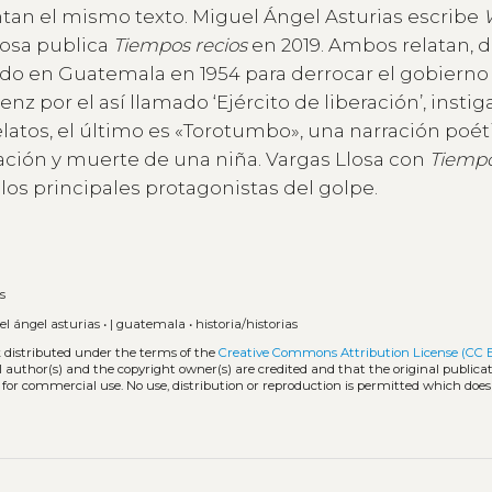
ntan el mismo texto. Miguel Ángel Asturias escribe
losa publica
Tiempos recios
en 2019. Ambos relatan, 
zado en Guatemala en 1954 para derrocar el gobierno
por el así llamado ‘Ejército de liberación’, instig
elatos, el último es «Torotumbo», una narración poét
ación y muerte de una niña. Vargas Llosa con
Tiempo
los principales protagonistas del golpe.
s
l ángel asturias
•
| guatemala
•
historia/historias
k distributed under the terms of the
Creative Commons Attribution License (CC 
l author(s) and the copyright owner(s) are credited and that the original publicati
 for commercial use. No use, distribution or reproduction is permitted which doe