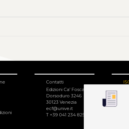
one
Contatti
IS
N
Edizioni Ca’ Foscari
Dorsoduro 3246
30123 Venezia
ecf@unive.it
izioni
T +39 041 234 8250