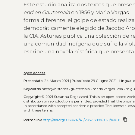
Este estudio analiza dos textos que prese
end en Gautemala
en 1956 y Mario Vargas L
forma diferente, el golpe de estado reali
democráticamente elegido de Jacobo Arbenz 
la CIA. Asturias publica una colección de r
una comunidad indígena que sufre la viol
escribe una novela histórica que presenta 
open access
Presentato:
24 Marzo 2021 |
Pubblicato
29 Giugno 2021 |
Lingua:
e
Keywords
history/histories
•
guatemala
•
mario vargas llosa
•
migue
Copyright
© 2021 Susanna Regazzoni.
This is an open-access wor
distribution or reproduction is permitted, provided that the origina
in accordance with accepted academic practice. The license allows
with these terms.
content_copy
Permalink
http://doi.org/10.30687/Ri/2037-6588/2021/16/018