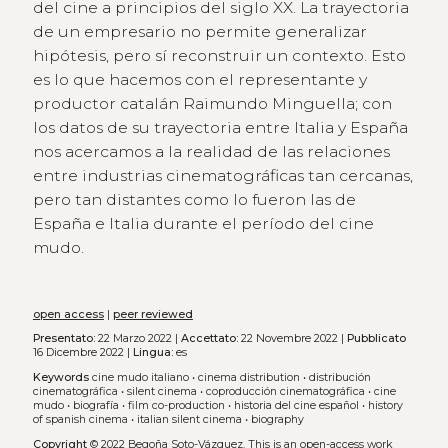
del cine a principios del siglo XX. La trayectoria
de un empresario no permite generalizar
hipótesis, pero sí reconstruir un contexto. Esto
es lo que hacemos con el representante y
productor catalán Raimundo Minguella; con
los datos de su trayectoria entre Italia y España
nos acercamos a la realidad de las relaciones
entre industrias cinematográficas tan cercanas,
pero tan distantes como lo fueron las de
España e Italia durante el período del cine
mudo.
open access
|
peer reviewed
Presentato:
22 Marzo 2022 |
Accettato:
22 Novembre 2022 |
Pubblicato
16 Dicembre 2022 |
Lingua:
es
Keywords
cine mudo italiano
•
cinema distribution
•
distribución
cinematográfica
•
silent cinema
•
coproducción cinematográfica
•
cine
mudo
•
biografía
•
film co-production
•
historia del cine español
•
history
of spanish cinema
•
italian silent cinema
•
biography
Copyright
© 2022 Begoña Soto-Vázquez.
This is an open-access work