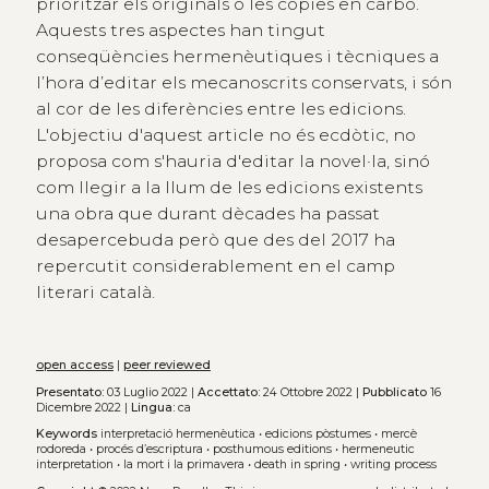
prioritzar els originals o les còpies en carbó.
Aquests tres aspectes han tingut
conseqüències hermenèutiques i tècniques a
l’hora d’editar els mecanoscrits conservats, i són
al cor de les diferències entre les edicions.
L'objectiu d'aquest article no és ecdòtic, no
proposa com s'hauria d'editar la novel·la, sinó
com llegir a la llum de les edicions existents
una obra que durant dècades ha passat
desapercebuda però que des del 2017 ha
repercutit considerablement en el camp
literari català.
open access
|
peer reviewed
Presentato:
03 Luglio 2022 |
Accettato:
24 Ottobre 2022 |
Pubblicato
16
Dicembre 2022 |
Lingua:
ca
Keywords
interpretació hermenèutica
•
edicions pòstumes
•
mercè
rodoreda
•
procés d’escriptura
•
posthumous editions
•
hermeneutic
interpretation
•
la mort i la primavera
•
death in spring
•
writing process