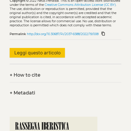
Copyright
© 2022 Neus Penalba.
This is an open-access work distributed
under the terms of the
Creative Commons Attribution License (CC BY)
.
The use, distribution or reproduction is permitted, provided that the
original author(s) and the copyright owner(s) are credited and that the
original publication is cited, in accordance with accepted academic
practice. The license allows for commercial use. No use, distribution or
reproduction is permitted which does not comply with these terms.
content_copy
Permalink
http://doi.org/10.30687/Ri/2037-6588/2022/19/008
Leggi questo articolo
+
How to cite
+
Metadati